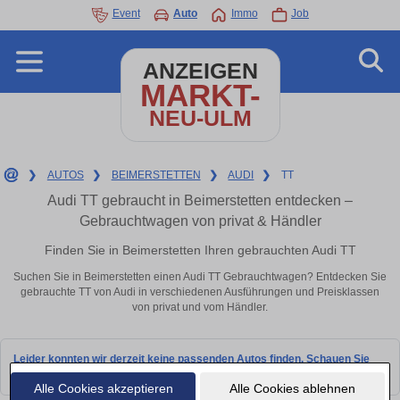
Event
Auto
Immo
Job
ANZEIGEN
MARKT-
NEU-ULM
❯
AUTOS
❯
BEIMERSTETTEN
❯
AUDI
❯
TT
Audi TT gebraucht in Beimerstetten entdecken –
Gebrauchtwagen von privat & Händler
Finden Sie in Beimerstetten Ihren gebrauchten Audi TT
Suchen Sie in Beimerstetten einen Audi TT Gebrauchtwagen? Entdecken Sie
gebrauchte TT von Audi in verschiedenen Ausführungen und Preisklassen
von privat und vom Händler.
Leider konnten wir derzeit keine passenden Autos finden. Schauen Sie
bald wieder vorbei!
Alle Cookies akzeptieren
Alle Cookies ablehnen