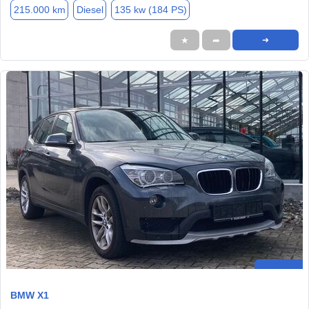
215.000 km
Diesel
135 kw (184 PS)
★
➦
➜
BMW X1