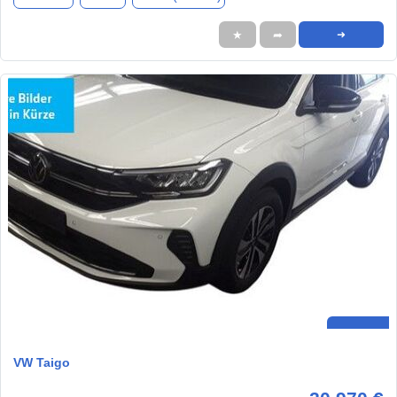
★
➦
➜
VW Taigo