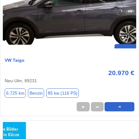
VW Taigo
20.970 €
Neu-Ulm, 89231
6.725 km
Benzin
85 kw (116 PS)
★
➦
➜