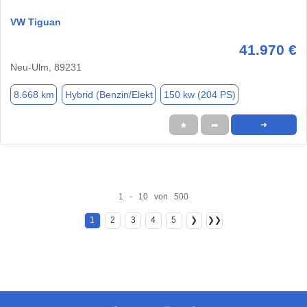
VW Tiguan
41.970 €
Neu-Ulm, 89231
8.668 km
Hybrid (Benzin/Elekt
150 kw (204 PS)
★
➦
➜
1 - 10 von 500
1
2
3
4
5
❯
❯❯