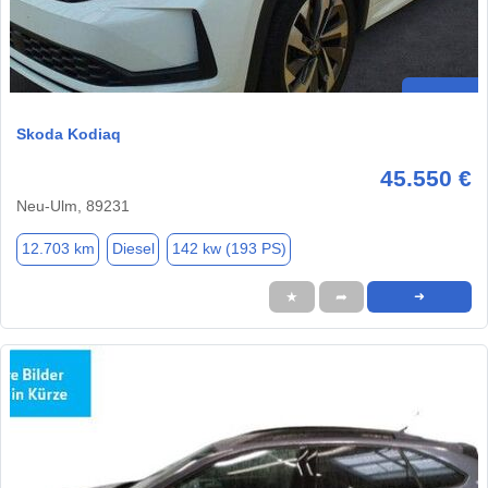
Skoda Kodiaq
45.550 €
Neu-Ulm, 89231
12.703 km
Diesel
142 kw (193 PS)
★
➦
➜