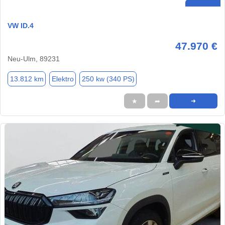
VW ID.4
47.970 €
Neu-Ulm, 89231
13.812 km
Elektro
250 kw (340 PS)
★
➦
➜