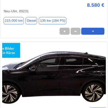
8.580 €
Neu-Ulm, 89231
215.000 km
Diesel
135 kw (184 PS)
★
➦
➜