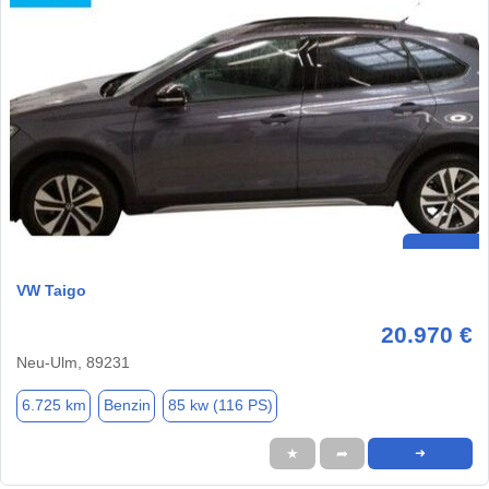
VW Taigo
20.970 €
Neu-Ulm, 89231
6.725 km
Benzin
85 kw (116 PS)
★
➦
➜