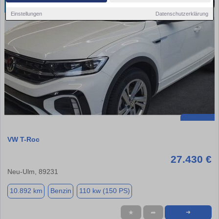
Einstellungen
Datenschutzerklärung
VW T-Roc
27.430 €
Neu-Ulm, 89231
10.892 km
Benzin
110 kw (150 PS)
★
➦
➜