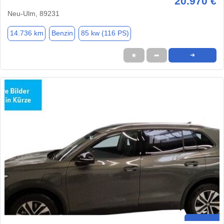
20.970 €
Neu-Ulm, 89231
14.736 km
Benzin
85 kw (116 PS)
★
➦
➜