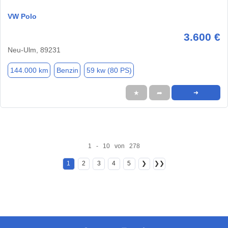
VW Polo
3.600 €
Neu-Ulm, 89231
144.000 km
Benzin
59 kw (80 PS)
★
➦
➜
1 - 10 von 278
1
2
3
4
5
❯
❯❯