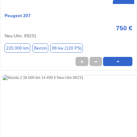
Peugeot 207
750 €
Neu-Ulm, 89231
220.000 km
Benzin
88 kw (120 PS)
★
➦
➜