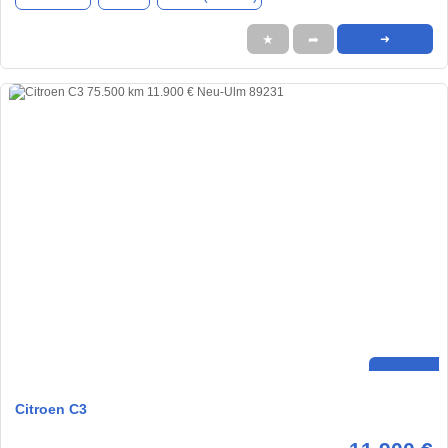
★
➦
➜
Citroen C3