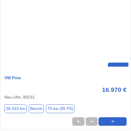
VW Polo
16.970 €
Neu-Ulm, 89231
28.163 km
Benzin
70 kw (95 PS)
★
➦
➜