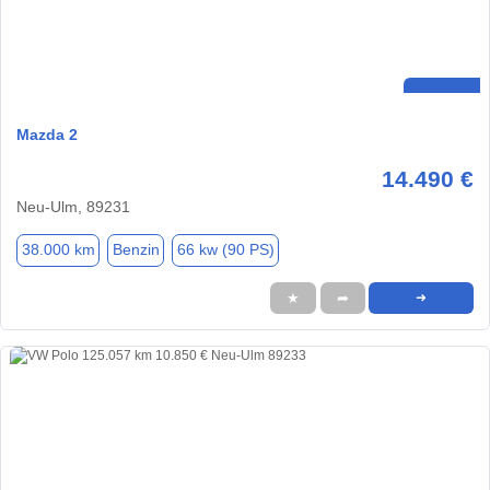
Mazda 2
14.490 €
Neu-Ulm, 89231
38.000 km
Benzin
66 kw (90 PS)
★
➦
➜