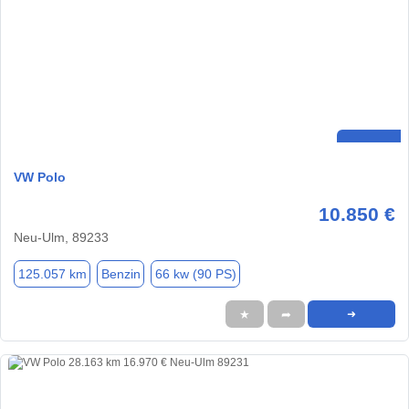
VW Polo
10.850 €
Neu-Ulm, 89233
125.057 km
Benzin
66 kw (90 PS)
★
➦
➜