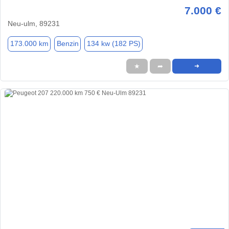
7.000 €
Neu-ulm, 89231
173.000 km
Benzin
134 kw (182 PS)
★
➦
➜