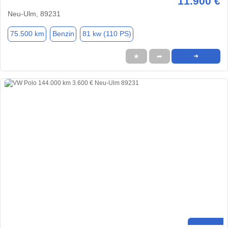
11.900 €
Neu-Ulm, 89231
75.500 km
Benzin
81 kw (110 PS)
★
➦
➜