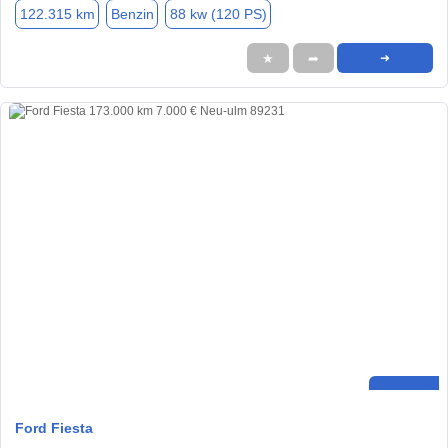
122.315 km
Benzin
88 kw (120 PS)
★
➦
➜
Ford Fiesta