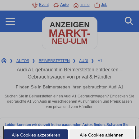
Event
Auto
Immo
Job
ANZEIGEN
MARKT-
NEU-ULM
❯
AUTOS
❯
BEIMERSTETTEN
❯
AUDI
❯
A1
Audi A1 gebraucht in Beimerstetten entdecken –
Gebrauchtwagen von privat & Händler
Finden Sie in Beimerstetten Ihren gebrauchten Audi A1
Suchen Sie in Beimerstetten einen Audi A1 Gebrauchtwagen? Entdecken Sie
gebrauchte A1 von Audi in verschiedenen Ausführungen und Preisklassen
von privat und vom Händler.
Leider konnten wir derzeit keine passenden Autos finden. Schauen Sie
bald wieder vorbei!
Alle Cookies akzeptieren
Alle Cookies ablehnen