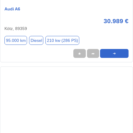
Audi A6
30.989 €
Kötz, 89359
95.000 km
Diesel
210 kw (286 PS)
★
➦
➜