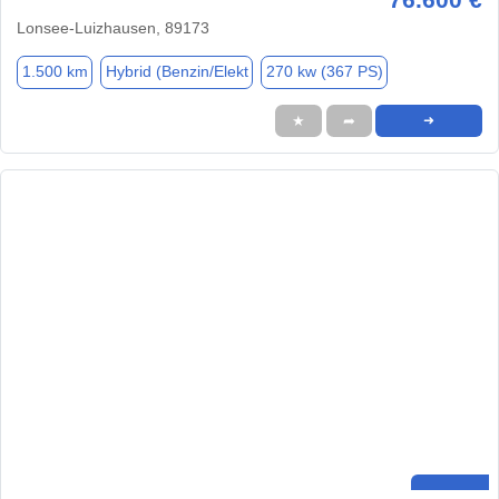
Lonsee-Luizhausen, 89173
1.500 km
Hybrid (Benzin/Elekt
270 kw (367 PS)
★
➦
➜