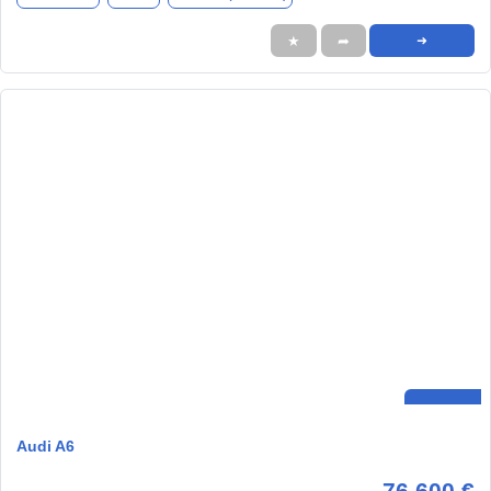
★
➦
➜
Audi A6
76.600 €