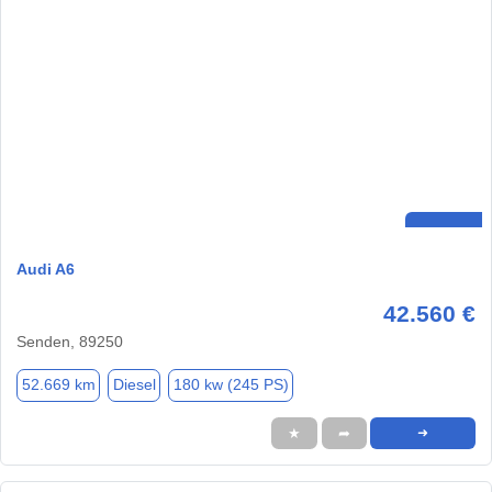
Audi A6
42.560 €
Senden, 89250
52.669 km
Diesel
180 kw (245 PS)
★
➦
➜