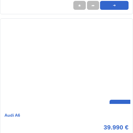
★
➦
➜
Audi A6
39.990 €