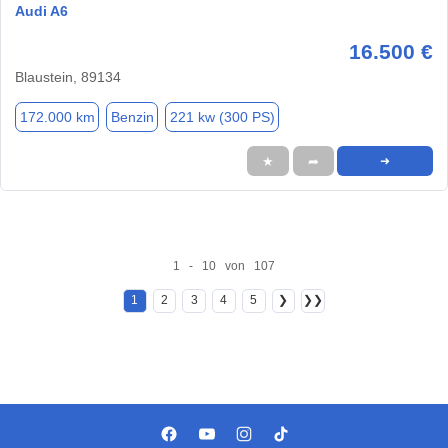
Audi A6
16.500 €
Blaustein, 89134
172.000 km
Benzin
221 kw (300 PS)
★
➦
➜
1 - 10 von 107
1
2
3
4
5
❯
❯❯