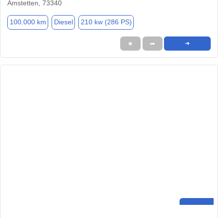
Amstetten, 73340
100.000 km
Diesel
210 kw (286 PS)
★
➦
➜