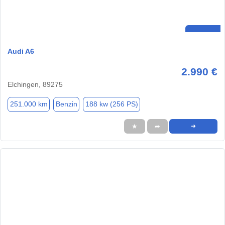
Audi A6
2.990 €
Elchingen, 89275
251.000 km
Benzin
188 kw (256 PS)
★
➦
➜