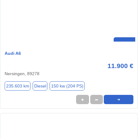
Audi A6
11.900 €
Nersingen, 89278
235.603 km
Diesel
150 kw (204 PS)
★
➦
➜