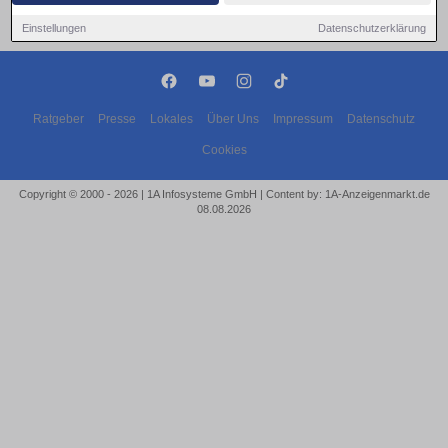
Einstellungen
Datenschutzerklärung
Ratgeber
Presse
Lokales
Über Uns
Impressum
Datenschutz
Cookies
Copyright © 2000 - 2026 | 1A Infosysteme GmbH | Content by: 1A-Anzeigenmarkt.de
08.08.2026