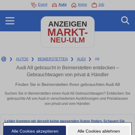
Event
Auto
Immo
Job
ANZEIGEN
MARKT-
NEU-ULM
❯
AUTOS
❯
BEIMERSTETTEN
❯
AUDI
❯
A8
Audi A8 gebraucht in Beimerstetten entdecken –
Gebrauchtwagen von privat & Händler
Finden Sie in Beimerstetten Ihren gebrauchten Audi A8
Suchen Sie in Beimerstetten einen Audi A8 Gebrauchtwagen? Entdecken Sie
gebrauchte A8 von Audi in verschiedenen Ausführungen und Preisklassen
von privat und vom Händler.
Leider konnten wir derzeit keine passenden Autos finden. Schauen Sie
bald wieder vorbei!
Alle Cookies akzeptieren
Alle Cookies ablehnen