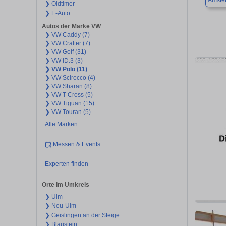
Amstet
❯ Oldtimer
❯ E-Auto
Autos der Marke VW
❯ VW Caddy (7)
❯ VW Crafter (7)
❯ VW Golf (31)
❯ VW ID.3 (3)
❯ VW Polo (11)
❯ VW Scirocco (4)
❯ VW Sharan (8)
❯ VW T-Cross (5)
❯ VW Tiguan (15)
❯ VW Touran (5)
Alle Marken
Messen & Events
Experten finden
Orte im Umkreis
❯ Ulm
❯ Neu-Ulm
❯ Geislingen an der Steige
❯ Blaustein