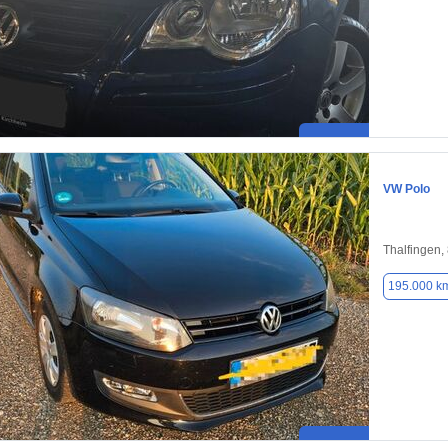
VW Polo
Thalfingen,
195.000 k