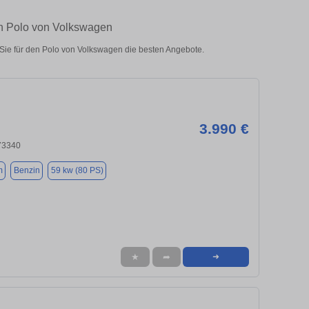
en Polo von Volkswagen
Sie für den Polo von Volkswagen die besten Angebote.
3.990 €
 73340
m
Benzin
59 kw (80 PS)
★
➦
➜