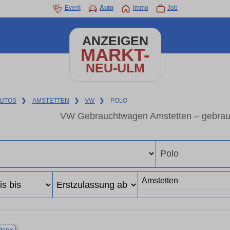
Event
Auto
Immo
Job
ANZEIGEN
MARKT-
NEU-ULM
UTOS
❯
AMSTETTEN
❯
VW
❯
POLO
VW Gebrauchtwagen Amstetten – gebrau
×