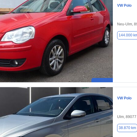
VW Polo
Neu-Ulm, 8
144.000 k
VW Polo
Ulm, 89077
38.870 km