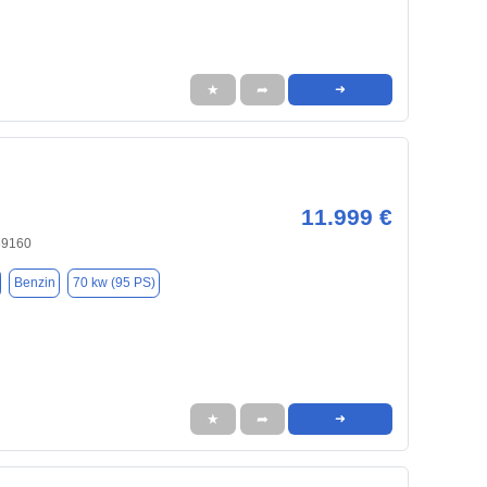
★
➦
➜
11.999 €
89160
Benzin
70 kw (95 PS)
★
➦
➜