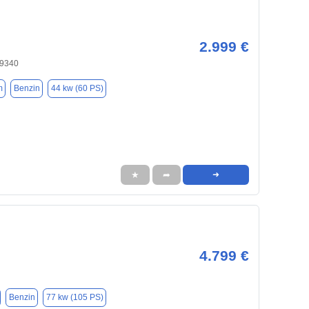
2.999 €
89340
m
Benzin
44 kw (60 PS)
★
➦
➜
4.799 €
Benzin
77 kw (105 PS)