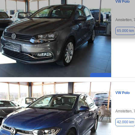
VW Polo
Amstetten,
65.000 km
VW Polo
Amstetten,
42.000 km