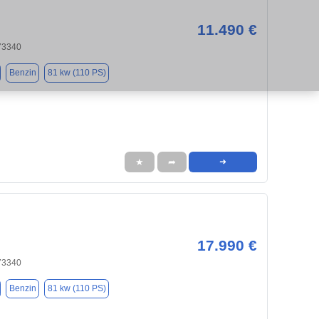
11.490 €
 73340
Benzin
81 kw (110 PS)
★
➦
➜
17.990 €
 73340
Benzin
81 kw (110 PS)