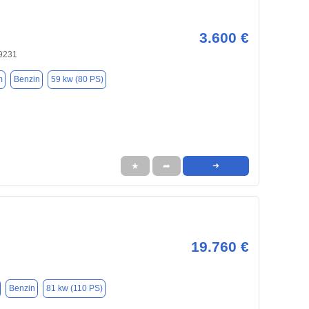
3.600 €
9231
m
Benzin
59 kw (80 PS)
★
➦
➜
19.760 €
Benzin
81 kw (110 PS)