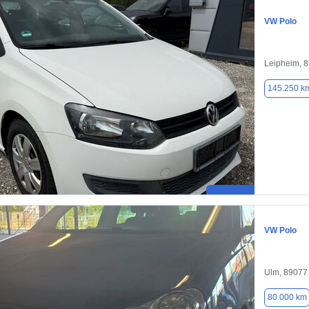
VW Polo
Leipheim, 
145.250 k
VW Polo
Ulm, 89077
80.000 km