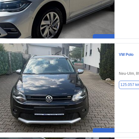
VW Polo
Neu-Ulm, 8
125.057 k