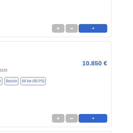
★
➦
➜
10.850 €
9233
m
Benzin
66 kw (90 PS)
★
➦
➜