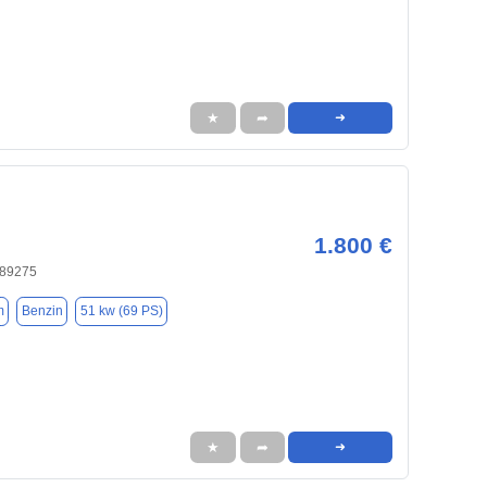
★
➦
➜
1.800 €
 89275
m
Benzin
51 kw (69 PS)
★
➦
➜