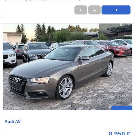
★
➦
➜
Audi A5
8.950 €