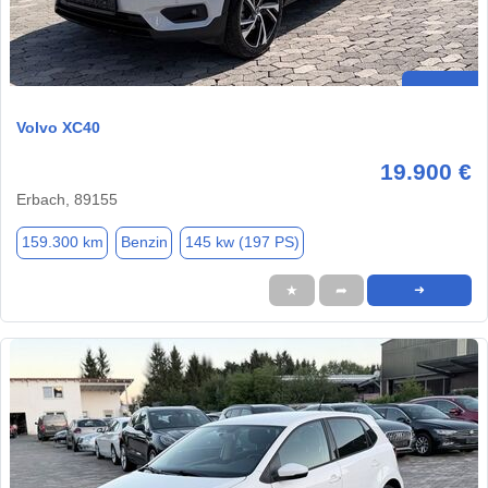
Volvo XC40
19.900 €
Erbach, 89155
159.300 km
Benzin
145 kw (197 PS)
★
➦
➜