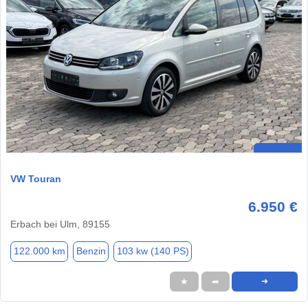
VW Touran
6.950 €
Erbach bei Ulm, 89155
122.000 km
Benzin
103 kw (140 PS)
★
➦
➜