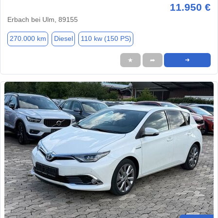
11.950 €
Erbach bei Ulm, 89155
270.000 km
Diesel
110 kw (150 PS)
★
➦
➜