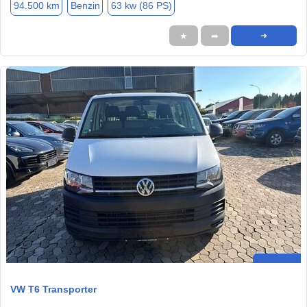
94.500 km
Benzin
63 kw (86 PS)
★
➦
➜
VW T6 Transporter