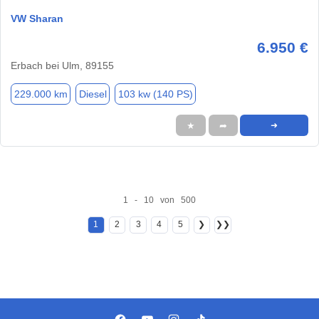
VW Sharan
6.950 €
Erbach bei Ulm, 89155
229.000 km
Diesel
103 kw (140 PS)
★
➦
➜
1 - 10 von 500
1
2
3
4
5
❯
❯❯