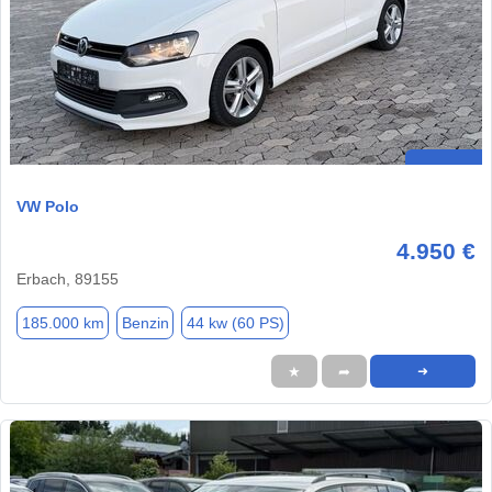
VW Polo
4.950 €
Erbach, 89155
185.000 km
Benzin
44 kw (60 PS)
★
➦
➜