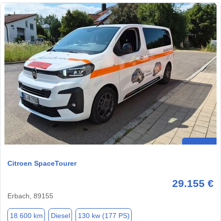
Citroen SpaceTourer
29.155 €
Erbach, 89155
18.600 km
Diesel
130 kw (177 PS)