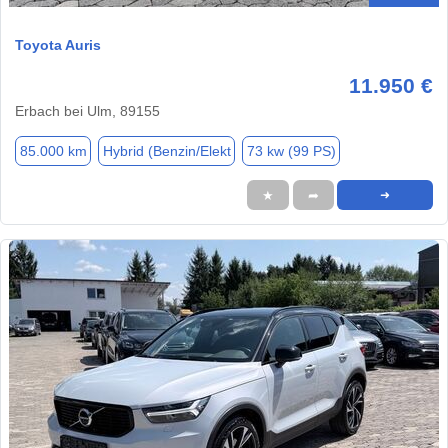
Toyota Auris
11.950 €
Erbach bei Ulm, 89155
85.000 km
Hybrid (Benzin/Elekt
73 kw (99 PS)
★
➦
➜