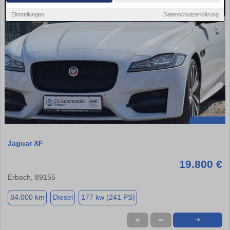
Einstellungen
Datenschutzerklärung
Jaguar XF
19.800 €
Erbach, 89155
84.000 km
Diesel
177 kw (241 PS)
★
➦
➜