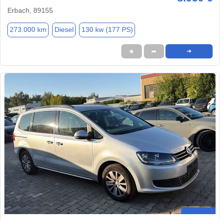
Erbach, 89155
273.000 km
Diesel
130 kw (177 PS)
★
➦
➜