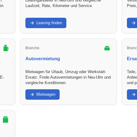
n
Leasinganbieter in Neu-Ulm und vergleiche
Versi
in
Laufzeit, Rate, Kilometer und Service.
Preis
Leasing finden
Branche
Branc
Autovermietung
Ersa
Mietwagen für Urlaub, Umzug oder Werkstatt-
Teile
 E-
Ersatz: Finde Autovermietungen in Neu-Ulm und
Anbie
vergleiche Konditionen.
und p
Mietwagen