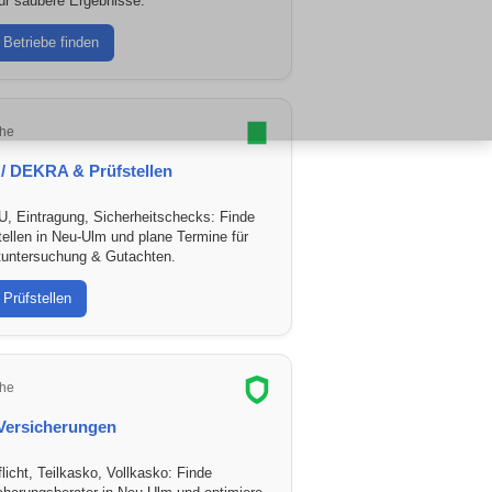
ür saubere Ergebnisse.
Betriebe finden
he
/ DEKRA & Prüfstellen
, Eintragung, Sicherheitschecks: Finde
tellen in Neu-Ulm und plane Termine für
untersuchung & Gutachten.
Prüfstellen
he
Versicherungen
flicht, Teilkasko, Vollkasko: Finde