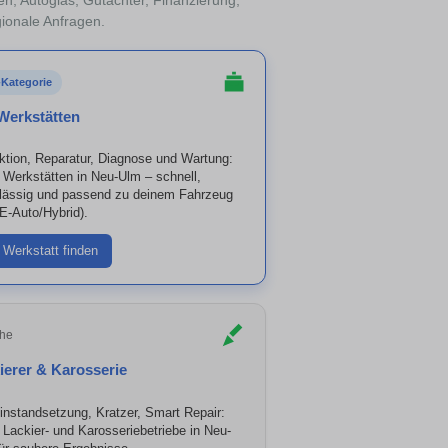
en, Autoglas, Gutachter, Finanzierung,
gionale Anfragen.
-Kategorie
Werkstätten
ktion, Reparatur, Diagnose und Wartung:
 Werkstätten in Neu-Ulm – schnell,
lässig und passend zu deinem Fahrzeug
 E-Auto/Hybrid).
Werkstatt finden
he
ierer & Karosserie
linstandsetzung, Kratzer, Smart Repair:
 Lackier- und Karosseriebetriebe in Neu-