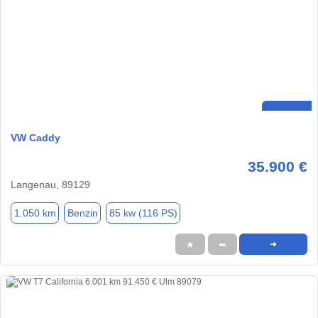
VW Caddy
35.900 €
Langenau, 89129
1.050 km
Benzin
85 kw (116 PS)
★
➦
➜