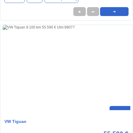
★
➦
➜
VW Tiguan