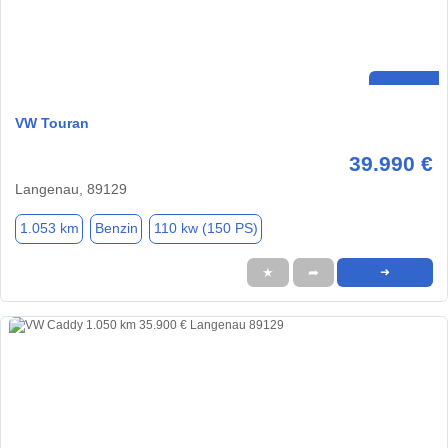
VW Touran
39.990 €
Langenau, 89129
1.053 km
Benzin
110 kw (150 PS)
★
➦
➜