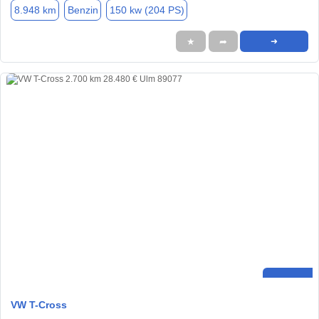
8.948 km
Benzin
150 kw (204 PS)
★
➦
➜
VW T-Cross