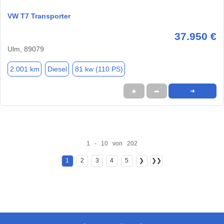
VW T7 Transporter
37.950 €
Ulm, 89079
2.001 km
Diesel
81 kw (110 PS)
★
➦
➜
1 - 10 von 202
1
2
3
4
5
❯
❯❯