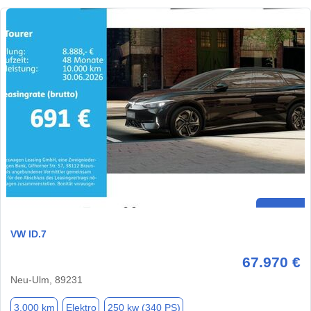
VW ID.7
67.970 €
Neu-Ulm, 89231
3.000 km
Elektro
250 kw (340 PS)