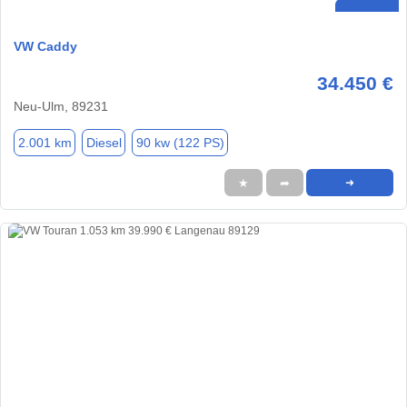
VW Caddy
34.450 €
Neu-Ulm, 89231
2.001 km
Diesel
90 kw (122 PS)
★
➦
➜