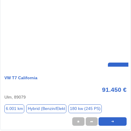
VW T7 California
91.450 €
Ulm, 89079
6.001 km
Hybrid (Benzin/Elekt
180 kw (245 PS)
★
➦
➜