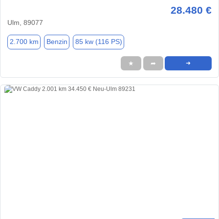
28.480 €
Ulm, 89077
2.700 km
Benzin
85 kw (116 PS)
★
➦
➜