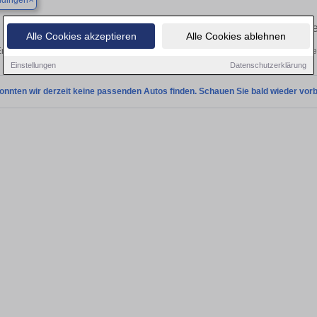
ndingen
Finden Sie in Allmendingen Ihren gebrauch
Alle Cookies akzeptieren
Alle Cookies ablehnen
ntdecken Sie in Allmendingen gebrauchte VW Tiguan Gebrauchtwagen. Hier finden
Einstellungen
Datenschutzerklärung
onnten wir derzeit keine passenden Autos finden. Schauen Sie bald wieder vorb