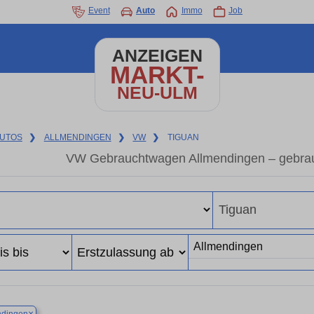
Event
Auto
Immo
Job
ANZEIGEN
MARKT-
NEU-ULM
UTOS
❯
ALLMENDINGEN
❯
VW
❯
TIGUAN
VW Gebrauchtwagen Allmendingen – gebra
×