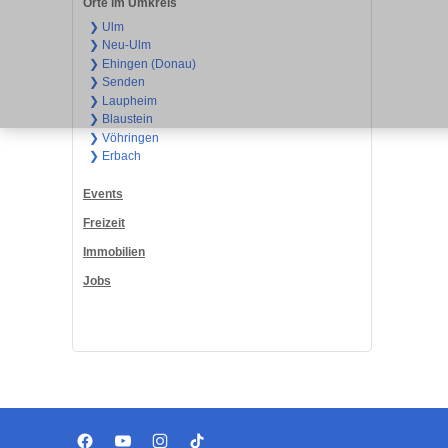
Orte im Umkreis
❯ Ulm
❯ Neu-Ulm
❯ Ehingen (Donau)
❯ Senden
❯ Laupheim
❯ Blaustein
❯ Vöhringen
❯ Erbach
Events
Freizeit
Immobilien
Jobs