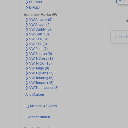
Allme
❯ Oldtimer
❯ E-Auto
Autos der Marke VW
❯ VW Amarok (3)
E
❯ VW Arteon (4)
❯ VW Caddy (3)
❯ VW Golf (40)
Leider k
❯ VW ID.4 (5)
❯ VW ID.7 (3)
❯ VW Polo (7)
❯ VW Sharan (6)
❯ VW T-Cross (18)
❯ VW T-Roc (10)
❯ VW Taigo (9)
❯ VW Tiguan (22)
❯ VW Touareg (5)
❯ VW Touran (15)
❯ VW Transporter (3)
Alle Marken
Messen & Events
Experten finden