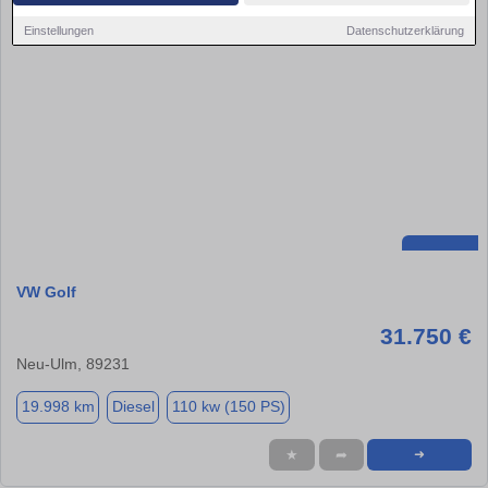
Einstellungen
Datenschutzerklärung
VW Golf
31.750 €
Neu-Ulm, 89231
19.998 km
Diesel
110 kw (150 PS)
★
➦
➜