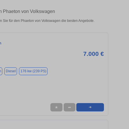
en Phaeton von Volkswagen
n Sie für den Phaeton von Volkswagen die besten Angebote.
n
7.000 €
m
Diesel
176 kw (239 PS)
★
➦
➜