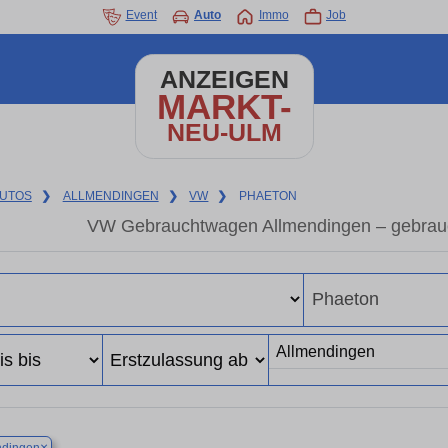
Event
Auto
Immo
Job
ANZEIGEN
MARKT-
NEU-ULM
UTOS
❯
ALLMENDINGEN
❯
VW
❯
PHAETON
VW Gebrauchtwagen Allmendingen – gebrau
×