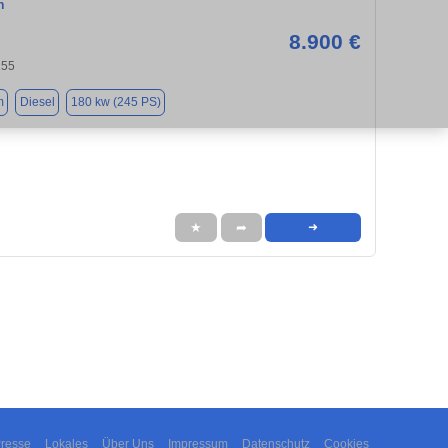
n
8.900 €
155
m
Diesel
180 kw (245 PS)
★
➦
➜
resse
Lokales
Über Uns
Impressum
Datenschutz
Cookies