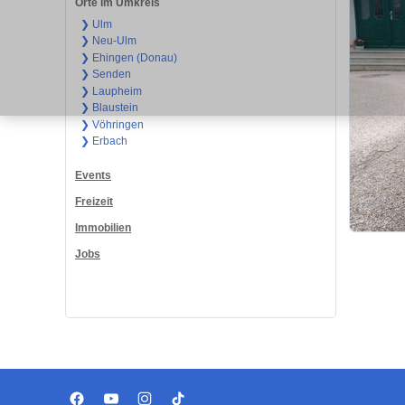
Orte im Umkreis
❯ Ulm
❯ Neu-Ulm
❯ Ehingen (Donau)
❯ Senden
❯ Laupheim
❯ Blaustein
❯ Vöhringen
❯ Erbach
Events
Freizeit
Immobilien
Jobs