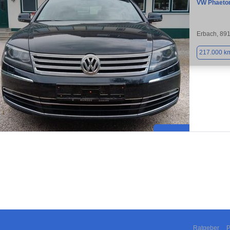
VW Phaeto
Erbach, 89
217.000 k
Ratgeber
P