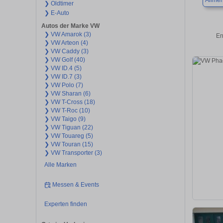
Allme
❯ Oldtimer
❯ E-Auto
Autos der Marke VW
❯ VW Amarok (3)
En
❯ VW Arteon (4)
❯ VW Caddy (3)
❯ VW Golf (40)
❯ VW ID.4 (5)
❯ VW ID.7 (3)
❯ VW Polo (7)
❯ VW Sharan (6)
❯ VW T-Cross (18)
❯ VW T-Roc (10)
❯ VW Taigo (9)
❯ VW Tiguan (22)
❯ VW Touareg (5)
❯ VW Touran (15)
❯ VW Transporter (3)
Alle Marken
Messen & Events
Experten finden