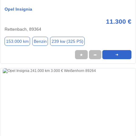
Opel Insignia
11.300 €
Rettenbach, 89364
153.000 km
Benzin
239 kw (325 PS)
★
➦
➜