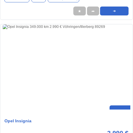
★
➦
➜
Opel Insignia
2.990 €