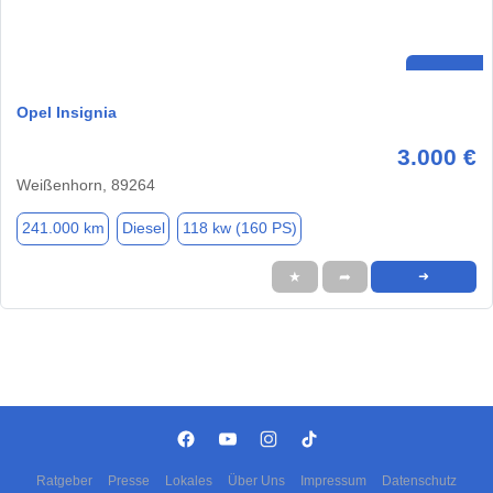
Opel Insignia
3.000 €
Weißenhorn, 89264
241.000 km
Diesel
118 kw (160 PS)
★
➦
➜
Ratgeber
Presse
Lokales
Über Uns
Impressum
Datenschutz