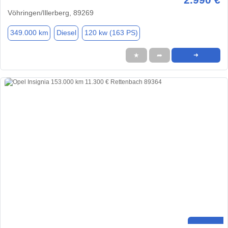
Vöhringen/Illerberg, 89269
349.000 km
Diesel
120 kw (163 PS)
★
➦
➜