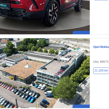
Opel Mokk
Ulm, 89073
21.200 km