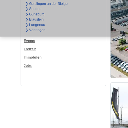
❯ Geislingen an der Steige
❯ Senden
❯ Günzburg
❯ Blaustein
❯ Langenau
❯ Vöhringen
Events
Freizeit
Immobilien
Jobs