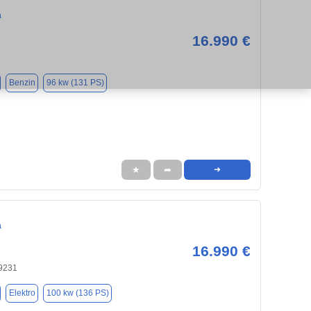
a
16.990 €
Benzin
96 kw (131 PS)
★
➦
➜
a
16.990 €
9231
Elektro
100 kw (136 PS)