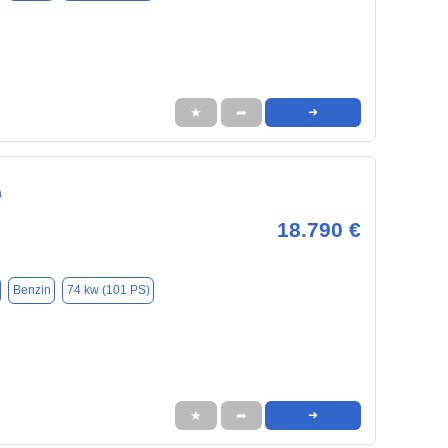
★
➦
➜
a
18.790 €
Benzin
74 kw (101 PS)
★
➦
➜