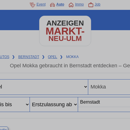
Event
Auto
Immo
Job
ANZEIGEN
MARKT-
NEU-ULM
UTOS
❯
BERNSTADT
❯
OPEL
❯
MOKKA
Opel Mokka gebraucht in Bernstadt entdecken – Ge
×