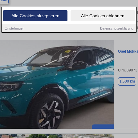
adt
Finden Sie in Bernstadt Ihren gebr
Alle Cookies akzeptieren
Alle Cookies ablehnen
Sie in Bernstadt einen Opel Mokka Gebrauchtwagen? Entdecken Sie gebrauchte 
von privat und vom Händle
Einstellungen
Datenschutzerklärung
Opel Mokk
Ulm, 89073
1.500 km