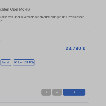
auchten Opel Mokka
Mokka von Opel in verschiedenen Ausführungen und Preisklassen
r.
a
23.790 €
Benzin
96 kw (131 PS)
★
➦
➜