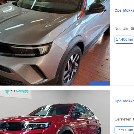
Opel Mokk
Neu-Ulm, 8
17.400 km
Opel Mokk
Gerstetten,
17.500 km