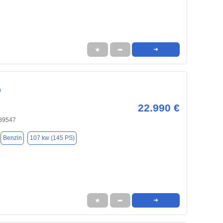
★
➦
➜
a
22.990 €
 89547
Benzin
107 kw (145 PS)
★
➦
➜