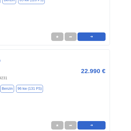
Benzin
85 kw (116 PS)
★
➦
➜
a
22.990 €
9231
Benzin
96 kw (131 PS)
★
➦
➜