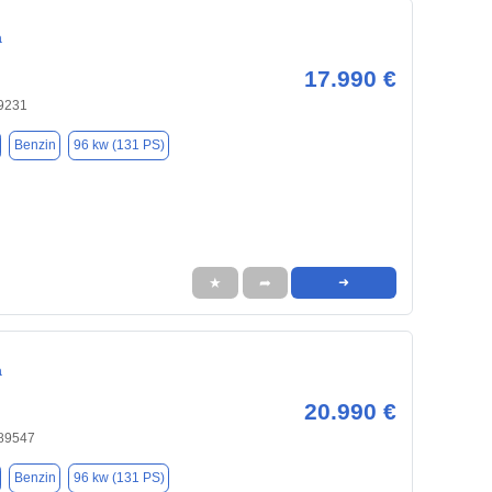
a
17.990 €
9231
Benzin
96 kw (131 PS)
★
➦
➜
a
20.990 €
 89547
Benzin
96 kw (131 PS)