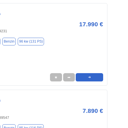
a
17.990 €
9231
Benzin
96 kw (131 PS)
★
➦
➜
a
7.890 €
 89547