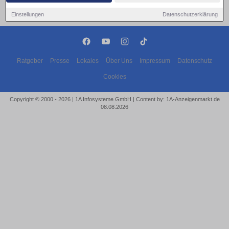
Einstellungen
Datenschutzerklärung
Ratgeber
Presse
Lokales
Über Uns
Impressum
Datenschutz
Cookies
Copyright © 2000 - 2026 | 1A Infosysteme GmbH | Content by: 1A-Anzeigenmarkt.de
08.08.2026