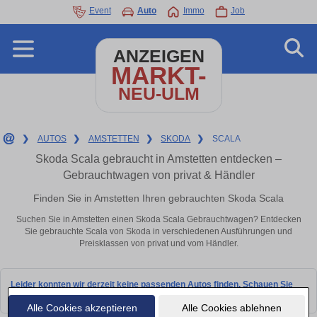
Event
Auto
Immo
Job
ANZEIGEN
MARKT-
NEU-ULM
❯
AUTOS
❯
AMSTETTEN
❯
SKODA
❯
SCALA
Skoda Scala gebraucht in Amstetten entdecken –
Gebrauchtwagen von privat & Händler
Finden Sie in Amstetten Ihren gebrauchten Skoda Scala
Suchen Sie in Amstetten einen Skoda Scala Gebrauchtwagen? Entdecken
Sie gebrauchte Scala von Skoda in verschiedenen Ausführungen und
Preisklassen von privat und vom Händler.
Leider konnten wir derzeit keine passenden Autos finden. Schauen Sie
bald wieder vorbei!
Alle Cookies akzeptieren
Alle Cookies ablehnen