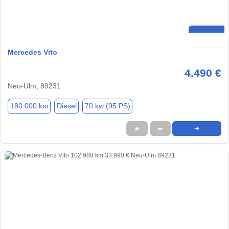
Mercedes Vito
4.490 €
Neu-Ulm, 89231
180.000 km
Diesel
70 kw (95 PS)
★
➦
➜