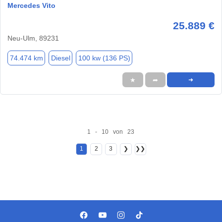
Mercedes Vito
25.889 €
Neu-Ulm, 89231
74.474 km
Diesel
100 kw (136 PS)
★
➦
➜
1 - 10 von 23
1
2
3
❯
❯❯