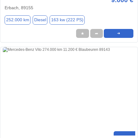
Erbach, 89155
252.000 km
Diesel
163 kw (222 PS)
★
➦
➜