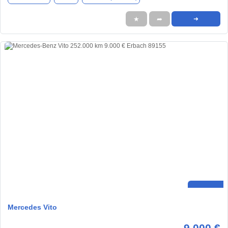
★
➦
➜
Mercedes Vito
9.000 €