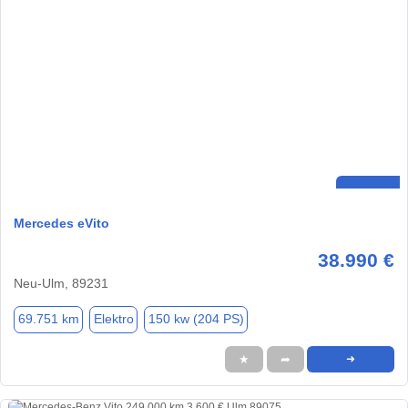
Mercedes eVito
38.990 €
Neu-Ulm, 89231
69.751 km
Elektro
150 kw (204 PS)
★
➦
➜