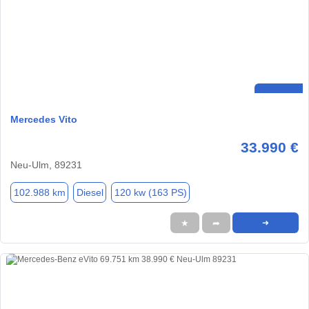
Mercedes Vito
33.990 €
Neu-Ulm, 89231
102.988 km
Diesel
120 kw (163 PS)
★
➦
➜