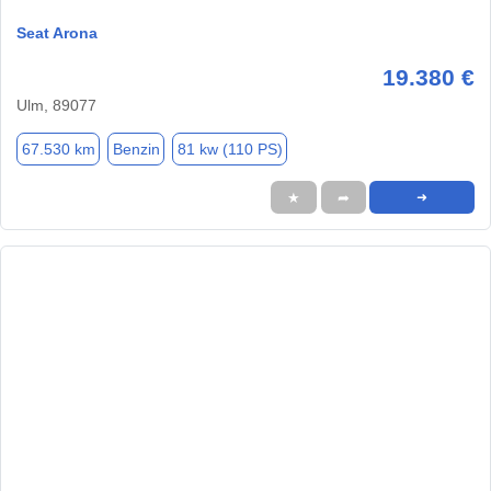
Seat Arona
19.380 €
Ulm, 89077
67.530 km
Benzin
81 kw (110 PS)
★
➦
➜