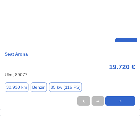
Seat Arona
19.720 €
Ulm, 89077
30.930 km
Benzin
85 kw (116 PS)
★
➦
➜