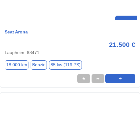
Seat Arona
21.500 €
Laupheim, 88471
18.000 km
Benzin
85 kw (116 PS)
★
➦
➜