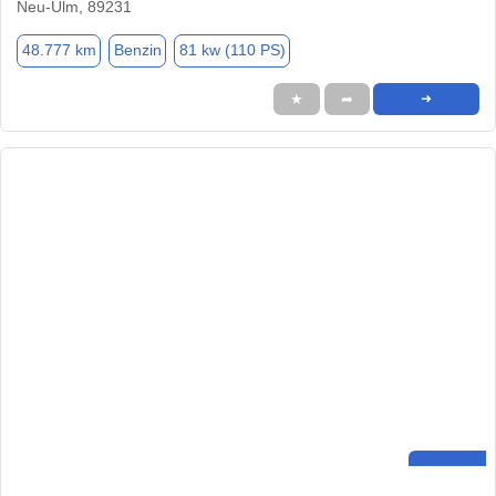
Neu-Ulm, 89231
48.777 km
Benzin
81 kw (110 PS)
★
➦
➜