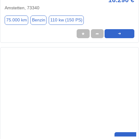
Amstetten, 73340
75.000 km
Benzin
110 kw (150 PS)
★
➦
➜