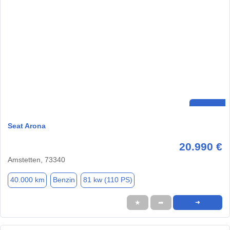
Seat Arona
20.990 €
Amstetten, 73340
40.000 km
Benzin
81 kw (110 PS)
★
➦
➜