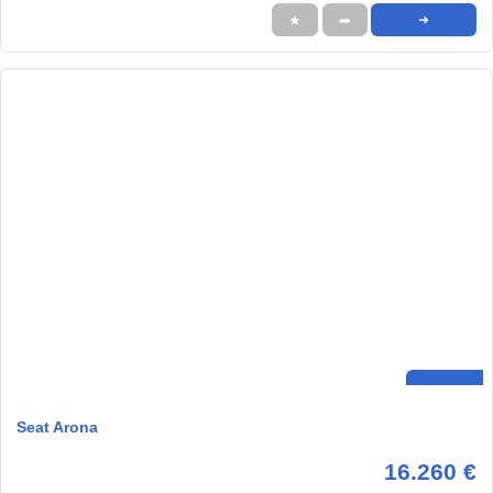
★
➦
➜
Seat Arona
16.260 €