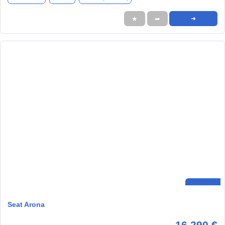
★
➦
➜
Seat Arona
16.290 €