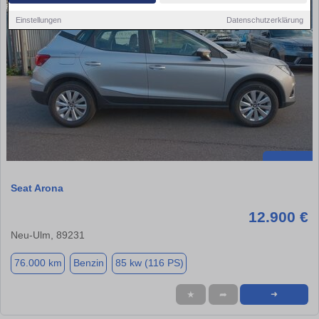
Einstellungen
Datenschutzerklärung
Seat Arona
12.900 €
Neu-Ulm, 89231
76.000 km
Benzin
85 kw (116 PS)
★
➦
➜