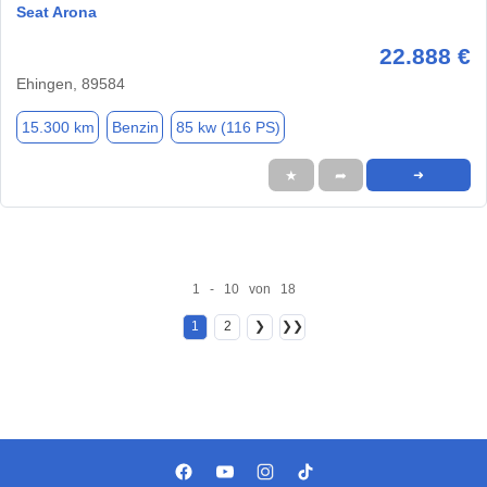
Seat Arona
22.888 €
Ehingen, 89584
15.300 km
Benzin
85 kw (116 PS)
★
➦
➜
1 - 10 von 18
1
2
❯
❯❯