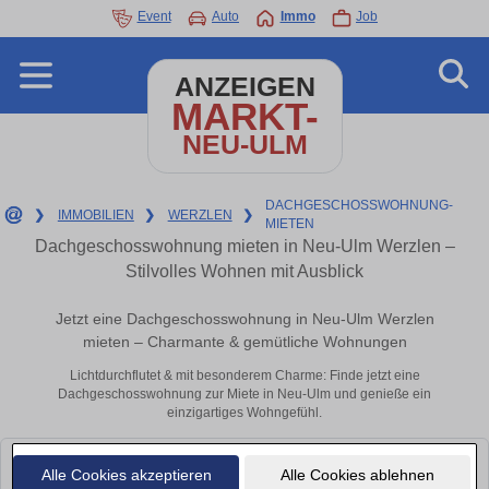
Event
Auto
Immo
Job
ANZEIGEN
MARKT-
NEU-ULM
DACHGESCHOSSWOHNUNG-
❯
IMMOBILIEN
❯
WERZLEN
❯
MIETEN
Dachgeschosswohnung mieten in Neu-Ulm Werzlen –
Stilvolles Wohnen mit Ausblick
Jetzt eine Dachgeschosswohnung in Neu-Ulm Werzlen
mieten – Charmante & gemütliche Wohnungen
Lichtdurchflutet & mit besonderem Charme: Finde jetzt eine
Dachgeschosswohnung zur Miete in Neu-Ulm und genieße ein
einzigartiges Wohngefühl.
Leider konnten wir derzeit keine passenden Objekte finden. Schauen Sie
Alle Cookies akzeptieren
Alle Cookies ablehnen
bald wieder vorbei!