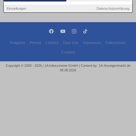
Einstellungen
Datenschutzerklärung
Ratgeber
Presse
Lokales
Über Uns
Impressum
Datenschutz
Cookies
Copyright © 2000 - 2026 | 1A Infosysteme GmbH | Content by: 1A-Anzeigenmarkt.de
08.08.2026