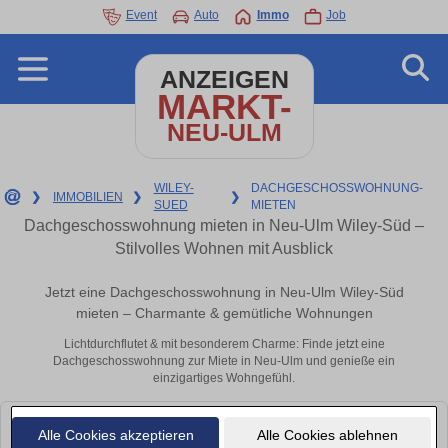
Event
Auto
Immo
Job
ANZEIGEN
MARKT-
NEU-ULM
WILEY-
DACHGESCHOSSWOHNUNG-
❯
IMMOBILIEN
❯
❯
SUED
MIETEN
Dachgeschosswohnung mieten in Neu-Ulm Wiley-Süd –
Stilvolles Wohnen mit Ausblick
Jetzt eine Dachgeschosswohnung in Neu-Ulm Wiley-Süd
mieten – Charmante & gemütliche Wohnungen
Lichtdurchflutet & mit besonderem Charme: Finde jetzt eine
Dachgeschosswohnung zur Miete in Neu-Ulm und genieße ein
einzigartiges Wohngefühl.
Leider konnten wir derzeit keine passenden Objekte finden. Schauen Sie
Alle Cookies akzeptieren
Alle Cookies ablehnen
bald wieder vorbei!