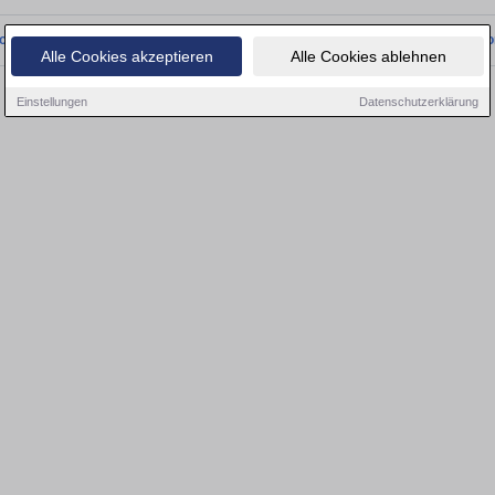
onnten wir derzeit keine passenden Objekte finden. Schauen Sie bald wieder vo
Alle Cookies akzeptieren
Alle Cookies ablehnen
Einstellungen
Datenschutzerklärung