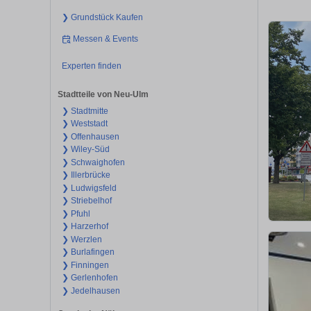
❯ Grundstück Kaufen
Messen & Events
Experten finden
Stadtteile von Neu-Ulm
❯ Stadtmitte
❯ Weststadt
❯ Offenhausen
❯ Wiley-Süd
❯ Schwaighofen
❯ Illerbrücke
❯ Ludwigsfeld
❯ Striebelhof
❯ Pfuhl
❯ Harzerhof
❯ Werzlen
❯ Burlafingen
❯ Finningen
❯ Gerlenhofen
❯ Jedelhausen