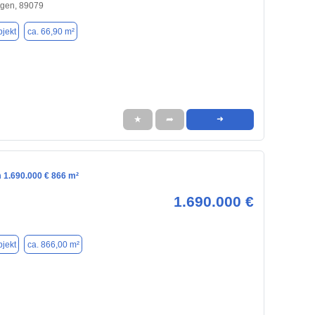
ngen, 89079
jekt
ca. 66,90 m²
★
➦
➜
 1.690.000 € 866 m²
1.690.000 €
jekt
ca. 866,00 m²