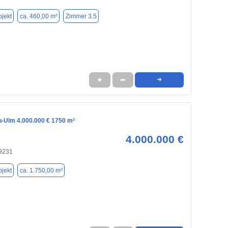
jekt
ca. 460,00 m²
Zimmer 3.5
★
➦
➜
u-Ulm 4.000.000 € 1750 m²
4.000.000 €
9231
jekt
ca. 1.750,00 m²