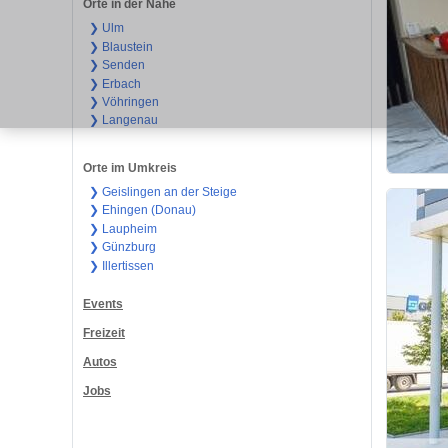
Orte in der Nähe
❯ Ulm
❯ Blaustein
❯ Senden
❯ Erbach
❯ Vöhringen
❯ Langenau
Orte im Umkreis
❯ Geislingen an der Steige
❯ Ehingen (Donau)
❯ Laupheim
❯ Günzburg
❯ Illertissen
Events
Freizeit
Autos
Jobs