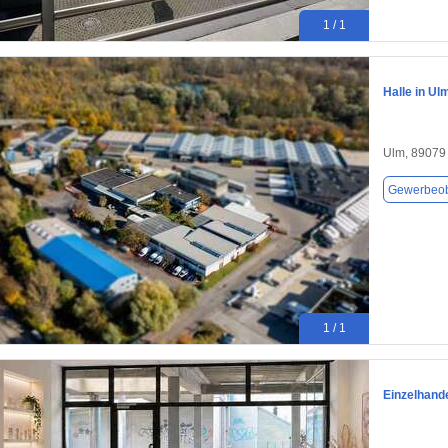
1 / 1
Halle in Ul
Ulm, 89079
Gewerbeob
1 / 1
Einzelhande