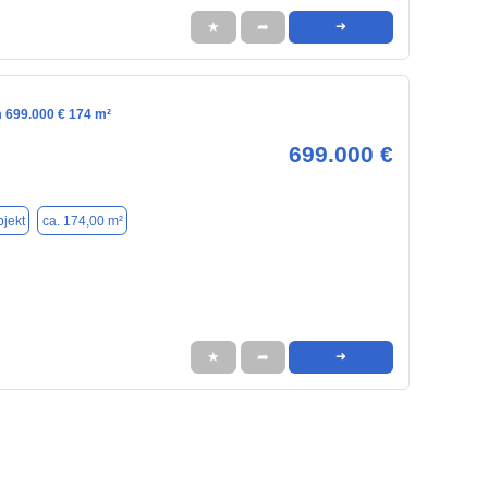
★
➦
➜
m 699.000 € 174 m²
699.000 €
jekt
ca. 174,00 m²
★
➦
➜