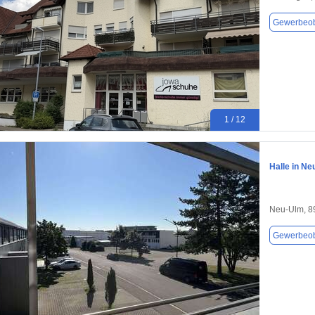
Gewerbeob
1 / 12
Halle in Ne
Neu-Ulm, 8
Gewerbeob