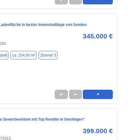
 Ladenfläche in bester Innenstadtlage von Senden
345.000 €
250
jekt
ca. 154,00 m²
Zimmer 5
★
➦
➜
 Gewerbeeinheit mit Top Rendite in Geislingen"
399.000 €
 73312