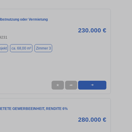
elbstnutzung oder Vermietung
230.000 €
9231
jekt
ca. 68,00 m²
Zimmer 3
★
➦
➜
ETETE GEWERBEEINHEIT, RENDITE 6%
280.000 €