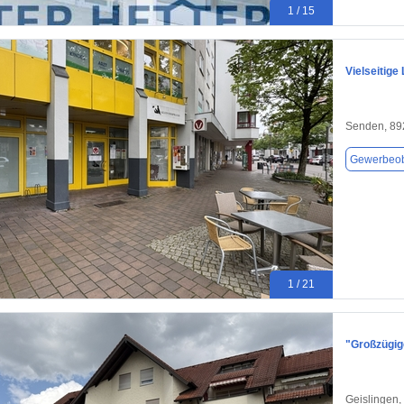
1 / 15
Vielseitige
Senden, 89
Gewerbeob
1 / 21
"Großzügige
Geislingen,