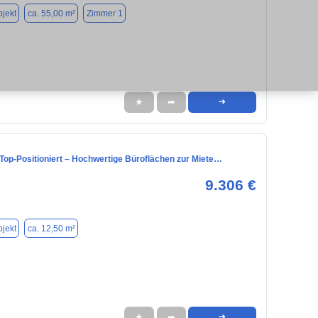
jekt
ca. 55,00 m²
Zimmer 1
★
➦
➜
Top‑Positioniert – Hochwertige Büroflächen zur Miete…
9.306 €
jekt
ca. 12,50 m²
★
➦
➜