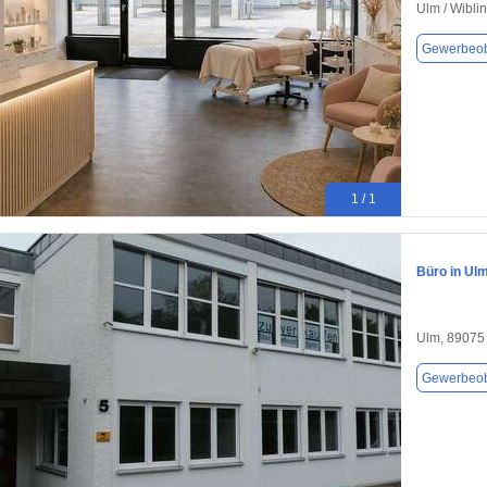
Ulm / Wibli
Gewerbeob
1 / 1
Büro in Ulm
Ulm, 89075
Gewerbeob