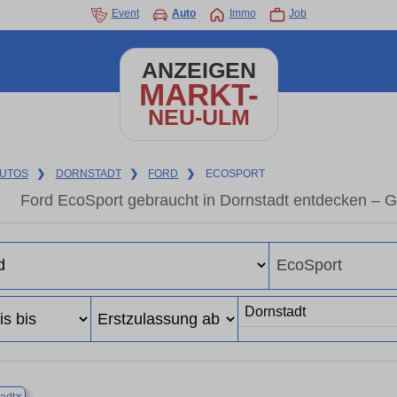
Event
Auto
Immo
Job
ANZEIGEN
MARKT-
NEU-ULM
UTOS
❯
DORNSTADT
❯
FORD
❯
ECOSPORT
Ford EcoSport gebraucht in Dornstadt entdecken – 
×