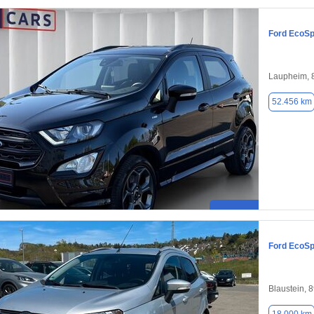
Ford EcoSp
Laupheim, 
52.456 km
Ford EcoSp
Blaustein, 