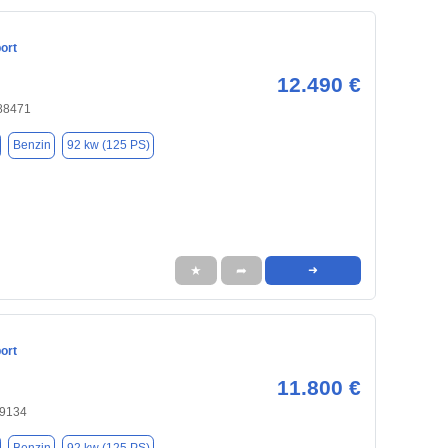
ort
12.490 €
88471
Benzin
92 kw (125 PS)
★
➦
➜
ort
11.800 €
89134