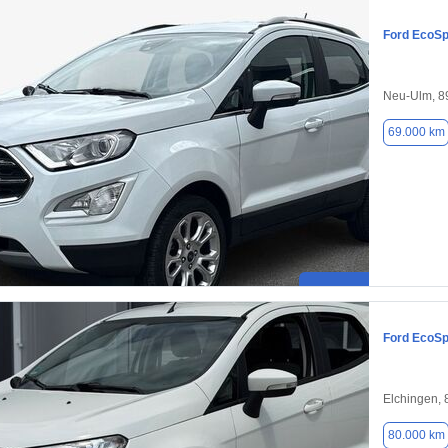
Ford EcoSp
Neu-Ulm, 8
69.000 km
Ford EcoSp
Elchingen,
80.000 km