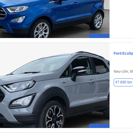
Ford EcoSp
Neu-Ulm, 8
47.890 km