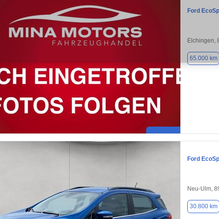
Ford EcoSp
Elchingen,
65.000 km
Ford EcoSp
Neu-Ulm, 8
30.800 km