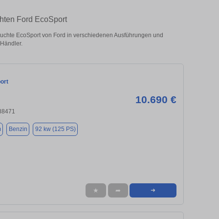
chten Ford EcoSport
uchte EcoSport von Ford in verschiedenen Ausführungen und
 Händler.
ort
10.690 €
88471
m
Benzin
92 kw (125 PS)
★
➦
➜