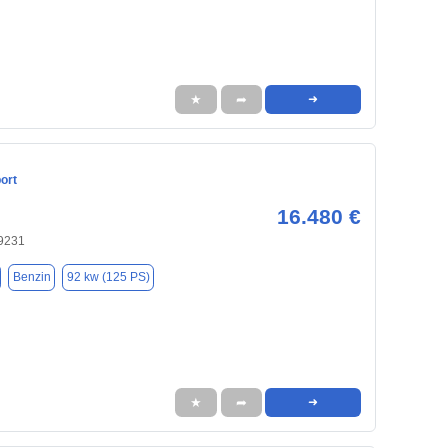
★
➦
➜
ort
16.480 €
9231
Benzin
92 kw (125 PS)
★
➦
➜