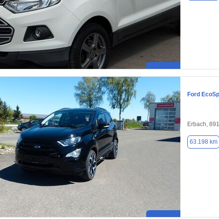
Ford EcoSp
Erbach, 89
63.198 km