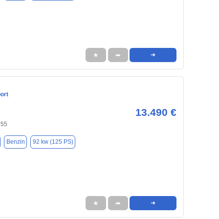
★
➦
➜
ort
13.490 €
155
Benzin
92 kw (125 PS)
★
➦
➜