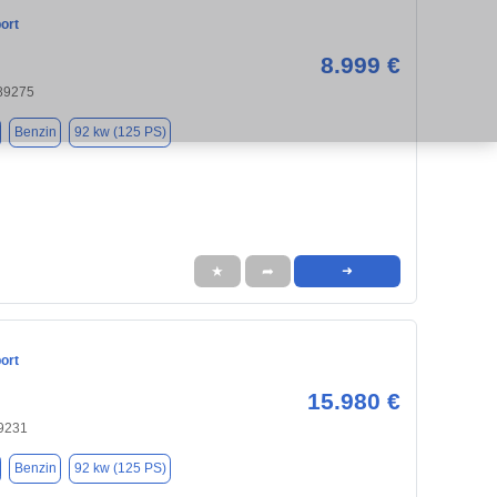
ort
8.999 €
 89275
Benzin
92 kw (125 PS)
★
➦
➜
ort
15.980 €
9231
Benzin
92 kw (125 PS)