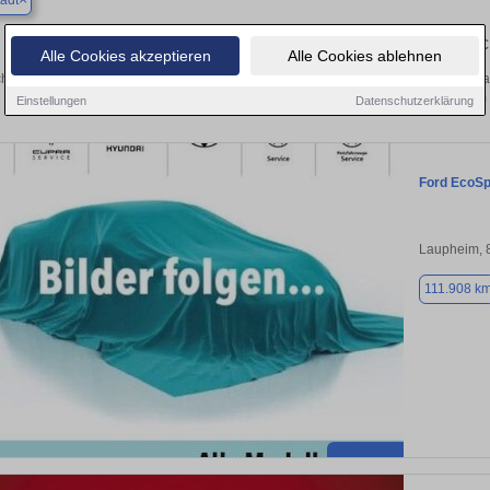
adt
Finden Sie in Dornstadt Ihren gebrau
Alle Cookies akzeptieren
Alle Cookies ablehnen
hen Sie in Dornstadt einen Ford EcoSport Gebrauchtwagen? Entdecken Sie gebra
Preisklassen von privat und vom
Einstellungen
Datenschutzerklärung
Ford EcoSp
Laupheim, 
111.908 k