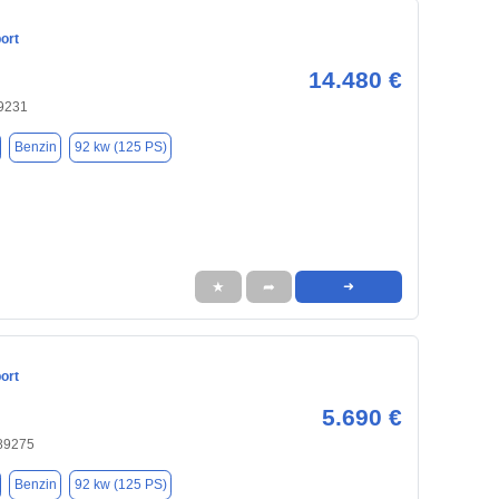
ort
14.480 €
9231
Benzin
92 kw (125 PS)
★
➦
➜
ort
5.690 €
 89275
Benzin
92 kw (125 PS)