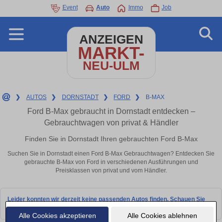
Event
Auto
Immo
Job
ANZEIGEN
MARKT-
NEU-ULM
❯
AUTOS
❯
DORNSTADT
❯
FORD
❯
B-MAX
Ford B-Max gebraucht in Dornstadt entdecken –
Gebrauchtwagen von privat & Händler
Finden Sie in Dornstadt Ihren gebrauchten Ford B-Max
Suchen Sie in Dornstadt einen Ford B-Max Gebrauchtwagen? Entdecken Sie
gebrauchte B-Max von Ford in verschiedenen Ausführungen und
Preisklassen von privat und vom Händler.
Leider konnten wir derzeit keine passenden Autos finden. Schauen Sie
bald wieder vorbei!
Alle Cookies akzeptieren
Alle Cookies ablehnen