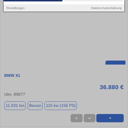
Einstellungen
Datenschutzerklärung
BMW X1
36.880 €
Ulm, 89077
11.031 km
Benzin
115 kw (156 PS)
★
➦
➜