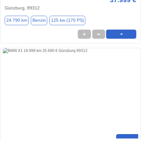
Günzburg, 89312
24.790 km
Benzin
125 kw (170 PS)
★
➦
➜