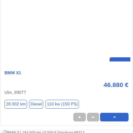
BMW X1
46.880 €
Ulm, 89077
28.002 km
Diesel
110 kw (150 PS)
★
➦
➜