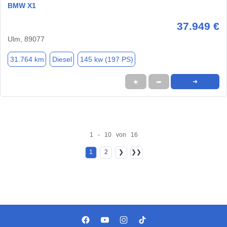
BMW X1
37.949 €
Ulm, 89077
31.764 km
Diesel
145 kw (197 PS)
★
➦
➜
1 - 10 von 16
1
2
❯
❯❯