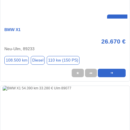
BMW X1
26.670 €
Neu-Ulm, 89233
108.500 km
Diesel
110 kw (150 PS)
★
➦
➜