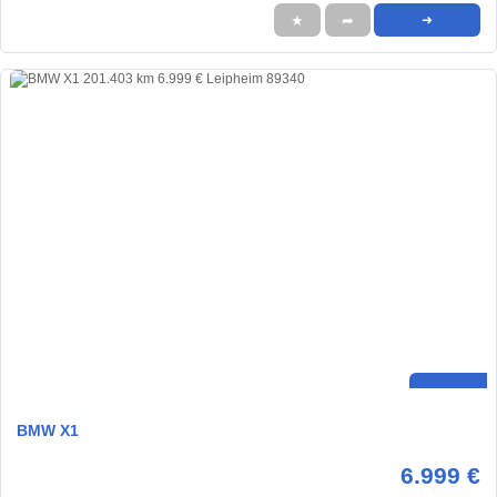
★
➦
➜
BMW X1
6.999 €