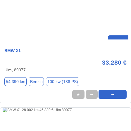
BMW X1
33.280 €
Ulm, 89077
54.390 km
Benzin
100 kw (136 PS)
★
➦
➜