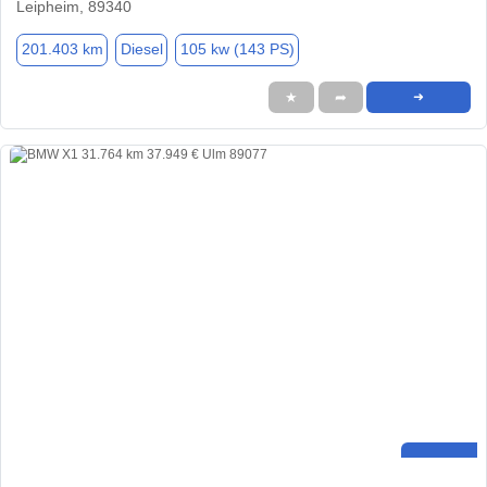
Leipheim, 89340
201.403 km
Diesel
105 kw (143 PS)
★
➦
➜