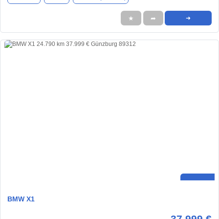
★
➦
➜
BMW X1
37.999 €