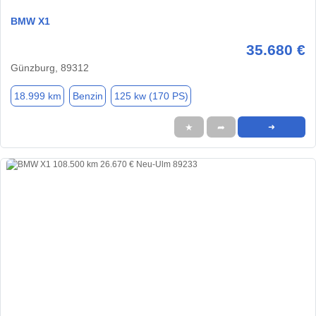
BMW X1
35.680 €
Günzburg, 89312
18.999 km
Benzin
125 kw (170 PS)
★
➦
➜