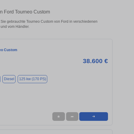
ten Ford Tourneo Custom
Sie gebrauchte Tourneo Custom von Ford in verschiedenen
 und vom Händler.
eo Custom
38.600 €
Diesel
125 kw (170 PS)
★
➦
➜