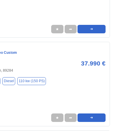
★
➦
➜
eo Custom
37.990 €
n, 89284
Diesel
110 kw (150 PS)
★
➦
➜