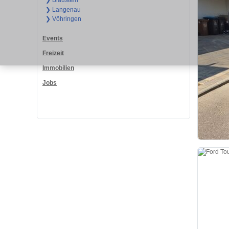
❯ Blaustein
❯ Langenau
❯ Vöhringen
Events
Freizeit
Immobilien
Jobs