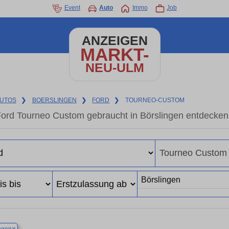
Event
Auto
Immo
Job
ANZEIGEN
MARKT-
NEU-ULM
UTOS
❯
BOERSLINGEN
❯
FORD
❯
TOURNEO-CUSTOM
ord Tourneo Custom gebraucht in Börslingen entdecken
×