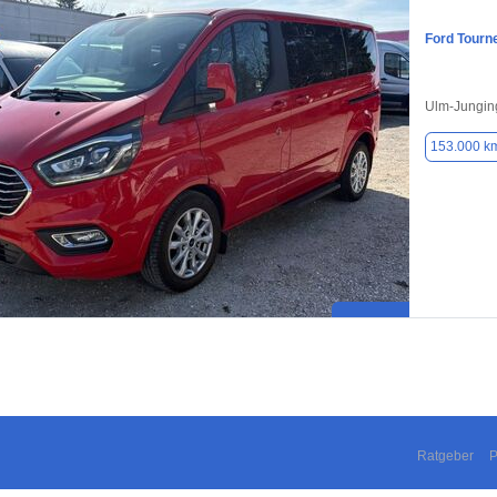
Ford Tourn
Ulm-Jungin
153.000 k
Ratgeber
P