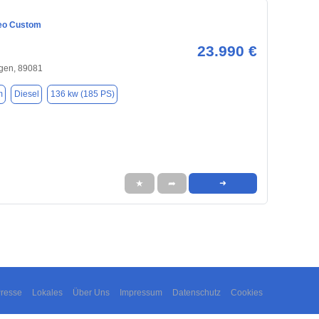
eo Custom
23.990 €
gen, 89081
m
Diesel
136 kw (185 PS)
★
➦
➜
resse
Lokales
Über Uns
Impressum
Datenschutz
Cookies