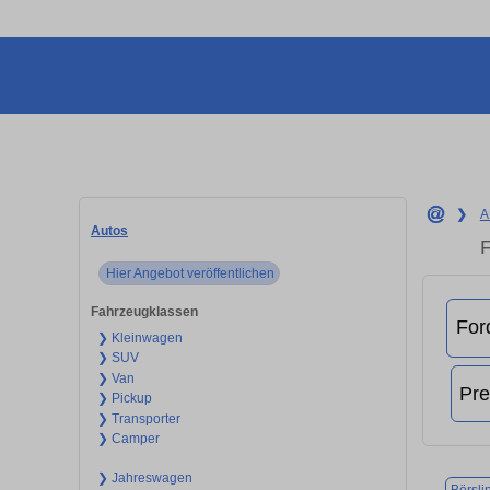
❯
A
Autos
F
Hier Angebot veröffentlichen
Fahrzeugklassen
❯ Kleinwagen
❯ SUV
❯ Van
❯ Pickup
❯ Transporter
❯ Camper
❯ Jahreswagen