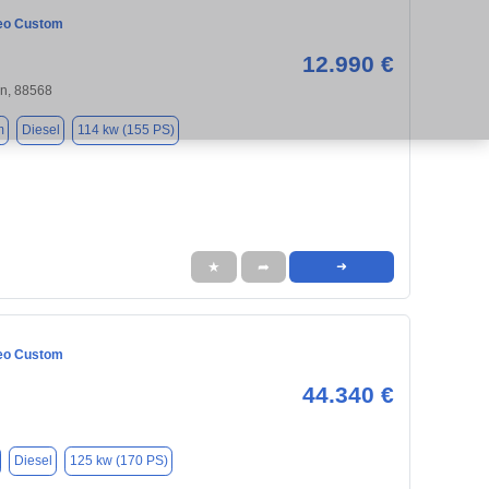
eo Custom
12.990 €
n, 88568
m
Diesel
114 kw (155 PS)
★
➦
➜
eo Custom
44.340 €
Diesel
125 kw (170 PS)