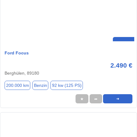
Ford Focus
2.490 €
Berghülen, 89180
200.000 km
Benzin
92 kw (125 PS)
★
➦
➜