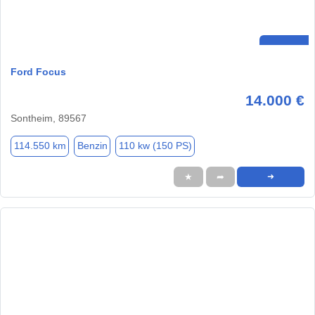
Ford Focus
14.000 €
Sontheim, 89567
114.550 km
Benzin
110 kw (150 PS)
★
➦
➜