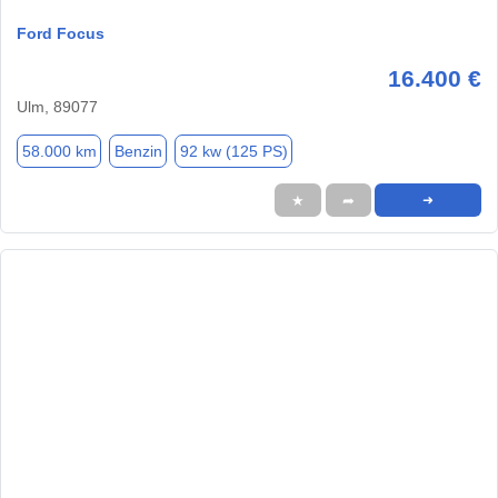
Ford Focus
16.400 €
Ulm, 89077
58.000 km
Benzin
92 kw (125 PS)
★
➦
➜