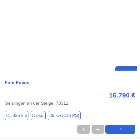
Ford Focus
15.790 €
Geislingen an der Steige, 73312
81.025 km
Diesel
85 kw (116 PS)
★
➦
➜