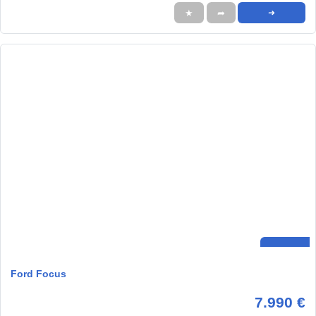
★
➦
➜
Ford Focus
7.990 €