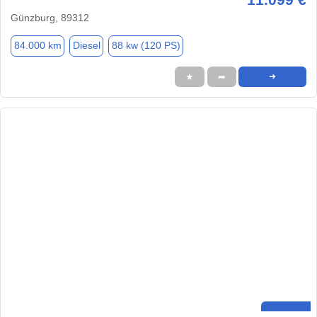
Günzburg, 89312
84.000 km
Diesel
88 kw (120 PS)
★
➦
➜