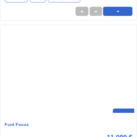
★
➦
➜
Ford Focus
11.099 €