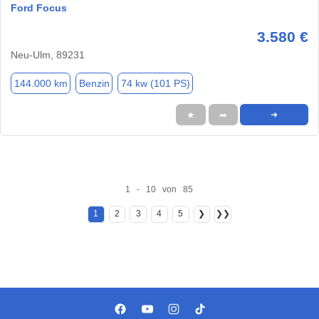
Ford Focus
3.580 €
Neu-Ulm, 89231
144.000 km
Benzin
74 kw (101 PS)
★
➦
➜
1 - 10 von 85
1
2
3
4
5
❯
❯❯