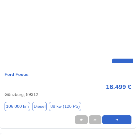
Ford Focus
16.499 €
Günzburg, 89312
106.000 km
Diesel
88 kw (120 PS)
★
➦
➜