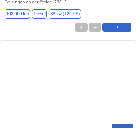
Geislingen an der Steige, 73312
108.000 km
Diesel
88 kw (120 PS)
★
➦
➜