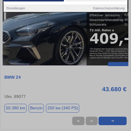
Einstellungen
Datenschutzerklärung
BMW Z4
43.680 €
Ulm, 89077
50.380 km
Benzin
250 kw (340 PS)
★
➦
➜