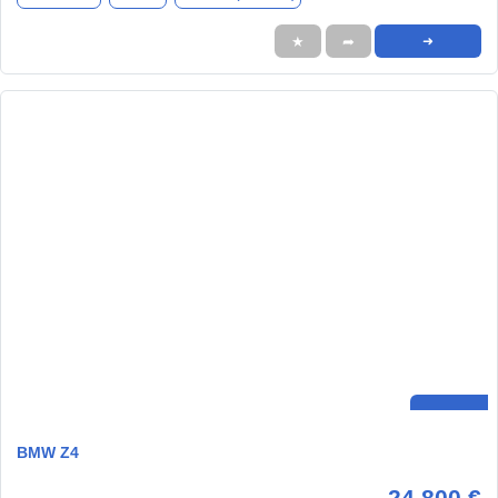
★
➦
➜
BMW Z4
24.800 €