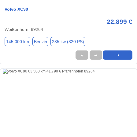
Volvo XC90
22.899 €
Weißenhorn, 89264
145.000 km
Benzin
235 kw (320 PS)
★
➦
➜