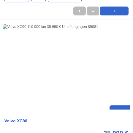
★
➦
➜
Volvo XC90
35.990 €