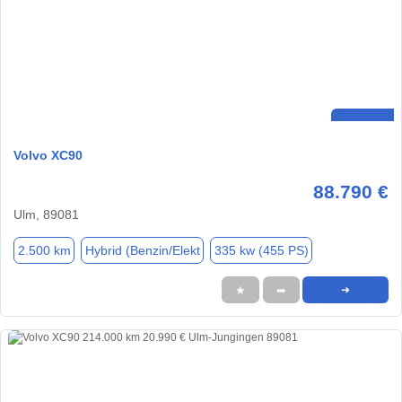
Volvo XC90
88.790 €
Ulm, 89081
2.500 km
Hybrid (Benzin/Elekt
335 kw (455 PS)
★
➦
➜