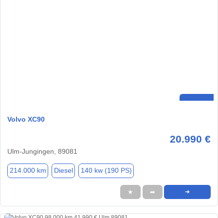
Volvo XC90
20.990 €
Ulm-Jungingen, 89081
214.000 km
Diesel
140 kw (190 PS)
★
➦
➜