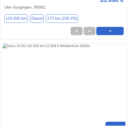
Ulm-Jungingen, 89081
110.000 km
Diesel
173 kw (235 PS)
★
➦
➜