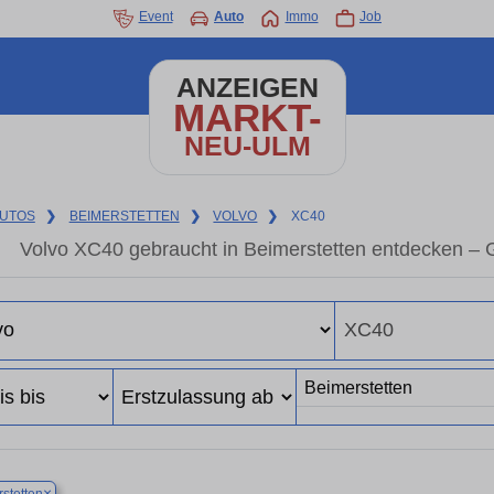
Event
Auto
Immo
Job
ANZEIGEN
MARKT-
NEU-ULM
UTOS
❯
BEIMERSTETTEN
❯
VOLVO
❯
XC40
Volvo XC40 gebraucht in Beimerstetten entdecken – 
×