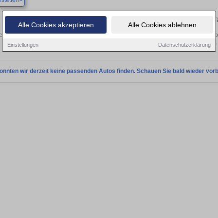
stetten
Finden Sie in Beimerstetten Ihren ge
Alle Cookies akzeptieren
Alle Cookies ablehnen
chen Sie in Beimerstetten einen Volvo XC40 Gebrauchtwagen? Entdecken Sie geb
Preisklassen von privat und vom
Einstellungen
Datenschutzerklärung
onnten wir derzeit keine passenden Autos finden. Schauen Sie bald wieder vorb