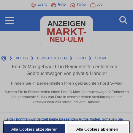
Event
Auto
Immo
Job
ANZEIGEN
MARKT-
NEU-ULM
❯
AUTOS
❯
BEIMERSTETTEN
❯
FORD
❯
S-MAX
Ford S-Max gebraucht in Beimerstetten entdecken –
Gebrauchtwagen von privat & Händler
Finden Sie in Beimerstetten Ihren gebrauchten Ford S-Max
Suchen Sie in Beimerstetten einen Ford S-Max Gebrauchtwagen? Entdecken
Sie gebrauchte S-Max von Ford in verschiedenen Ausführungen und
Preisklassen von privat und vom Händler.
Leider konnten wir derzeit keine passenden Autos finden. Schauen Sie
bald wieder vorbei!
Alle Cookies akzeptieren
Alle Cookies ablehnen