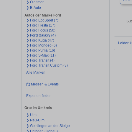
Beimer
❯ Oldtimer
❯ E-Auto
Autos der Marke Ford
❯ Ford EcoSport (7)
Suc
❯ Ford Fiesta (17)
❯ Ford Focus (50)
❯ Ford Galaxy (4)
❯ Ford Kuga (47)
Leider k
❯ Ford Mondeo (6)
❯ Ford Puma (16)
❯ Ford S-Max (11)
❯ Ford Transit (4)
❯ Ford Transit Custom (3)
Alle Marken
Messen & Events
Experten finden
Orte im Umkreis
❯ Ulm
❯ Neu-Ulm
❯ Geislingen an der Steige
❯ Ehingen (Donau)