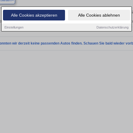
stetten
Finden Sie in Beimerstetten Ihren geb
Alle Cookies akzeptieren
Alle Cookies ablehnen
hen Sie in Beimerstetten einen Ford Galaxy Gebrauchtwagen? Entdecken Sie geb
Preisklassen von privat und vom
Einstellungen
Datenschutzerklärung
onnten wir derzeit keine passenden Autos finden. Schauen Sie bald wieder vorb