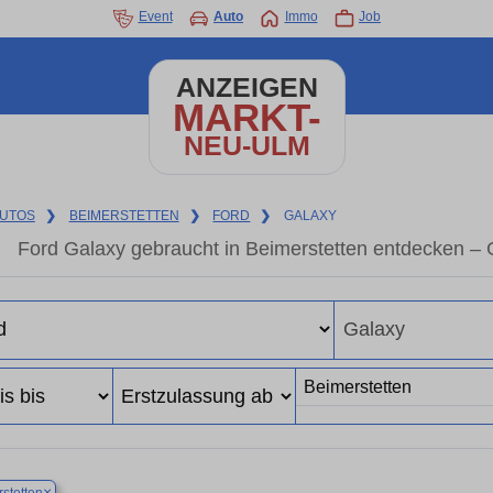
Event
Auto
Immo
Job
ANZEIGEN
MARKT-
NEU-ULM
UTOS
❯
BEIMERSTETTEN
❯
FORD
❯
GALAXY
Ford Galaxy gebraucht in Beimerstetten entdecken –
×