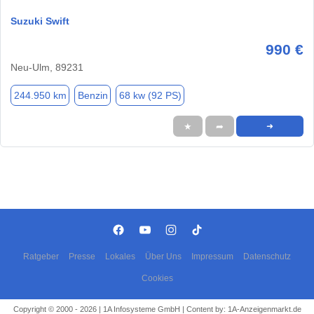
Suzuki Swift
990 €
Neu-Ulm, 89231
244.950 km
Benzin
68 kw (92 PS)
★
➦
➜
Ratgeber
Presse
Lokales
Über Uns
Impressum
Datenschutz
Cookies
Copyright © 2000 - 2026 | 1A Infosysteme GmbH | Content by: 1A-Anzeigenmarkt.de