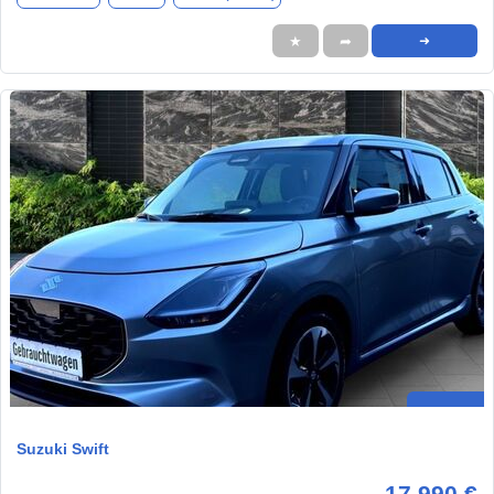
★
➦
➜
Suzuki Swift
17.990 €