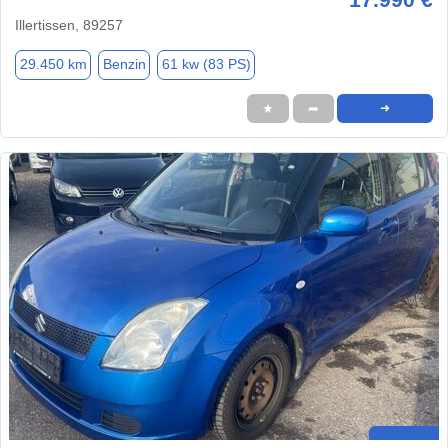
Illertissen, 89257
29.450 km
Benzin
61 kw (83 PS)
★
➦
➜