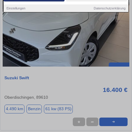
Einstellungen
Datenschutzerklärung
Suzuki Swift
16.400 €
Oberdischingen, 89610
4.490 km
Benzin
61 kw (83 PS)
★
➦
➜