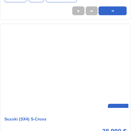
★
➦
➜
Suzuki (SX4) S-Cross
28.990 €