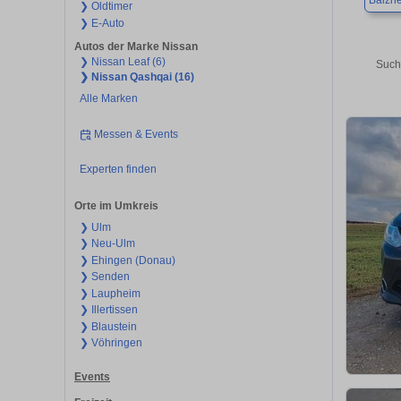
Balzh
❯ Oldtimer
❯ E-Auto
Autos der Marke Nissan
❯ Nissan Leaf (6)
Such
❯ Nissan Qashqai (16)
Alle Marken
Messen & Events
Experten finden
Orte im Umkreis
❯ Ulm
❯ Neu-Ulm
❯ Ehingen (Donau)
❯ Senden
❯ Laupheim
❯ Illertissen
❯ Blaustein
❯ Vöhringen
Events