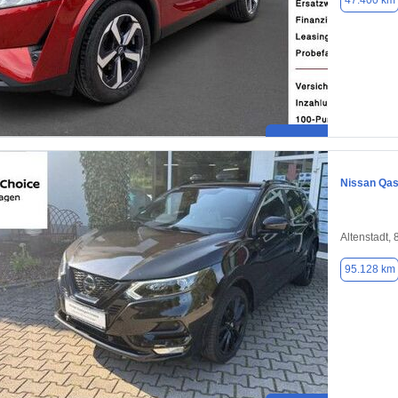
47.400 km
Nissan Qas
Altenstadt,
95.128 km