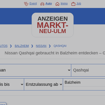
Event
Auto
Immo
Job
ANZEIGEN
MARKT-
NEU-ULM
UTOS
❯
BALZHEIM
❯
NISSAN
❯
QASHQAI
Nissan Qashqai gebraucht in Balzheim entdecken – 
×