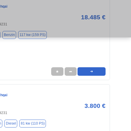
hqai
18.485 €
9231
Benzin
117 kw (159 PS)
★
➦
➜
hqai
3.800 €
9231
m
Diesel
81 kw (110 PS)