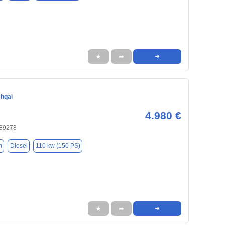
★
➦
➜
hqai
4.980 €
 89278
m
Diesel
110 kw (150 PS)
★
➦
➜