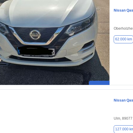
Nissan Qas
Oberholzhe
62.000 km
Nissan Qas
Ulm, 89077
127.000 k