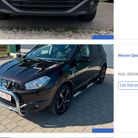
Nissan Qas
Kötz, 89359
138.500 k