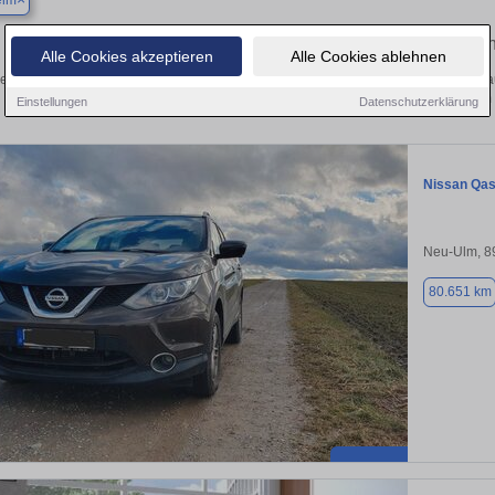
eim
Finden Sie in Balzheim Ihren gebrauc
Alle Cookies akzeptieren
Alle Cookies ablehnen
en Sie in Balzheim einen Nissan Qashqai Gebrauchtwagen? Entdecken Sie gebra
Preisklassen von privat und vom
Einstellungen
Datenschutzerklärung
Nissan Qas
Neu-Ulm, 8
80.651 km