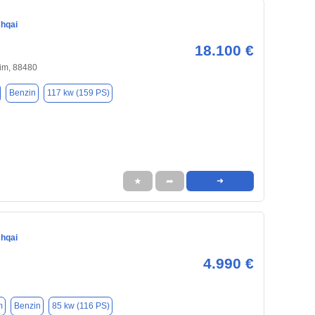
hqai
18.100 €
im, 88480
Benzin
117 kw (159 PS)
★
➦
➜
hqai
4.990 €
m
Benzin
85 kw (116 PS)