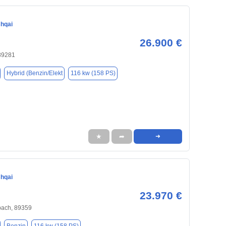
hqai
26.900 €
 89281
Hybrid (Benzin/Elekt
116 kw (158 PS)
★
➦
➜
hqai
23.970 €
bach, 89359