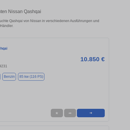
hten Nissan Qashqai
uchte Qashqai von Nissan in verschiedenen Ausführungen und
 Händler.
hqai
10.850 €
9231
Benzin
85 kw (116 PS)
★
➦
➜