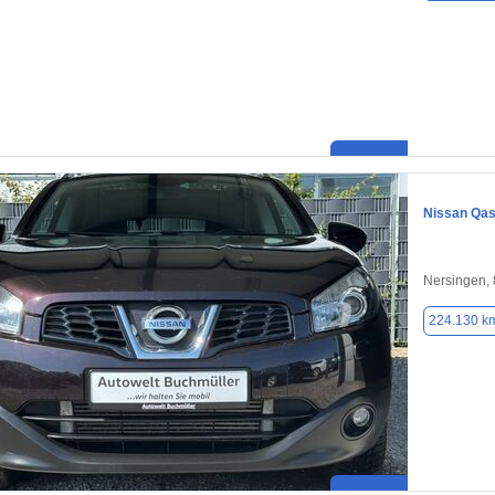
Nissan Qas
Nersingen,
224.130 k