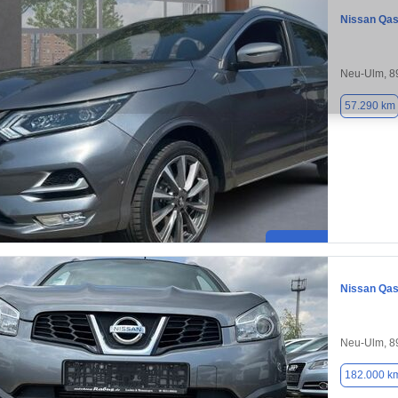
Nissan Qas
Neu-Ulm, 8
57.290 km
Nissan Qas
Neu-Ulm, 8
182.000 k