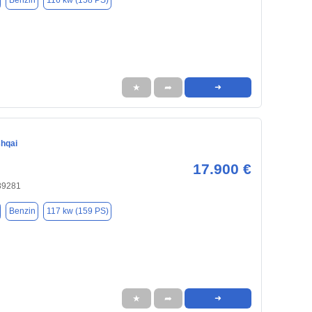
Benzin
116 kw (158 PS)
★
➦
➜
hqai
17.900 €
 89281
Benzin
117 kw (159 PS)
★
➦
➜