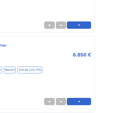
★
➦
➜
hqai
6.850 €
m
Benzin
104 kw (141 PS)
★
➦
➜