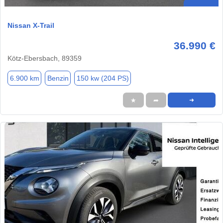
Nissan X-Trail
36.990 €
Kötz-Ebersbach, 89359
6.900 km
Benzin
150 kw (204 PS)
★
➦
➜