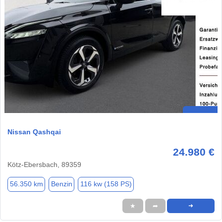
Nissan Qashqai
24.980 €
Kötz-Ebersbach, 89359
56.350 km
Benzin
116 kw (158 PS)
★
➦
➜