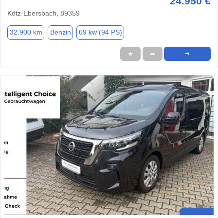
24.950 €
Kötz-Ebersbach, 89359
32.900 km
Benzin
69 kw (94 PS)
★
➦
➜