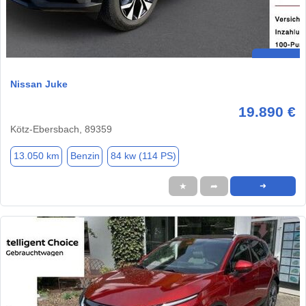
Nissan Juke
19.890 €
Kötz-Ebersbach, 89359
13.050 km
Benzin
84 kw (114 PS)
★
➦
➜