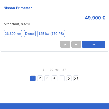
Nissan Primastar
49.900 €
Altenstadt, 89281
26.600 km
Diesel
125 kw (170 PS)
★
➦
➜
1 - 10 von 87
1
2
3
4
5
❯
❯❯