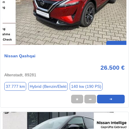
Nissan Qashqai
26.500 €
Altenstadt, 89281
37.777 km
Hybrid (Benzin/Elekt
140 kw (190 PS)
★
➦
➜