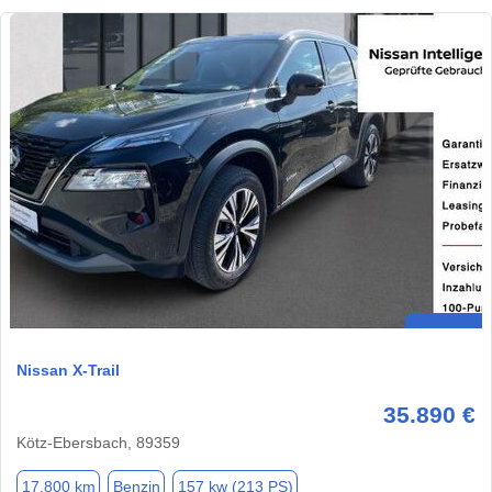
Nissan X-Trail
35.890 €
Kötz-Ebersbach, 89359
17.800 km
Benzin
157 kw (213 PS)