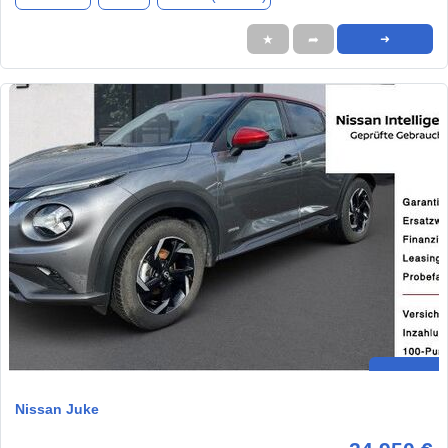
★
➦
➜
Nissan Juke