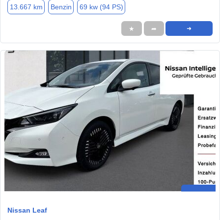
13.667 km
Benzin
69 kw (94 PS)
★
➦
➜
Nissan Leaf