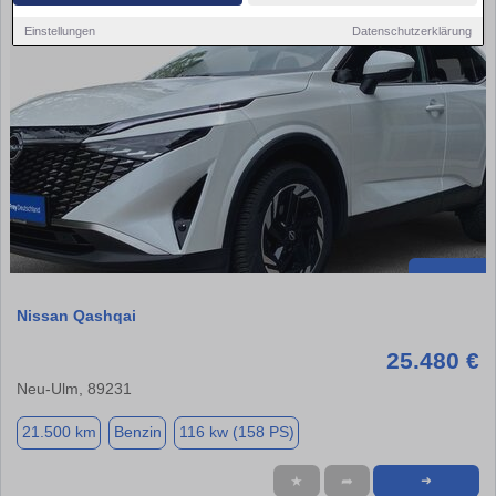
Einstellungen
Datenschutzerklärung
Nissan Qashqai
25.480 €
Neu-Ulm, 89231
21.500 km
Benzin
116 kw (158 PS)
★
➦
➜