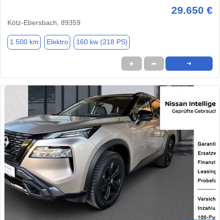
29.650 €
Kötz-Ebersbach, 89359
1.500 km
Elektro
160 kw (218 PS)
★
➦
➜