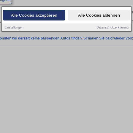
ingen
Finden Sie in Asselfingen Ihren gebraucht
Alle Cookies akzeptieren
Alle Cookies ablehnen
Entdecken Sie in Asselfingen gebrauchte VW T-Cross Gebrauchtwagen. Hier finden
Einstellungen
Datenschutzerklärung
onnten wir derzeit keine passenden Autos finden. Schauen Sie bald wieder vorb