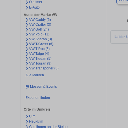
Asself
❯ Oldtimer
❯ E-Auto
Autos der Marke VW
❯ VW Caddy (6)
❯ VW Crafter (3)
❯ VW Golf (24)
❯ VW Polo (11)
Leider k
❯ VW Sharan (3)
❯ VW T-Cross (6)
❯ VW T-Roc (5)
❯ VW Taigo (4)
❯ VW Tiguan (5)
❯ VW Touran (9)
❯ VW Transporter (3)
Alle Marken
Messen & Events
Experten finden
Orte im Umkreis
❯ Ulm
❯ Neu-Ulm
❯ Geislingen an der Steige