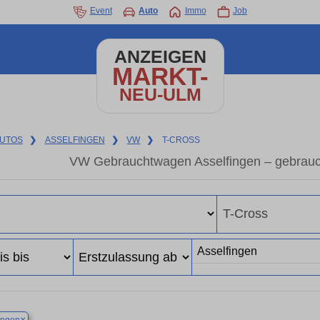
Event
Auto
Immo
Job
ANZEIGEN
MARKT-
NEU-ULM
UTOS
❯
ASSELFINGEN
❯
VW
❯
T-CROSS
VW Gebrauchtwagen Asselfingen – gebrau
×