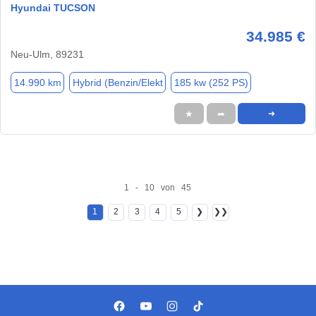
Hyundai TUCSON
34.985 €
Neu-Ulm, 89231
14.990 km
Hybrid (Benzin/Elekt
185 kw (252 PS)
★
➦
➜
1 - 10 von 45
1
2
3
4
5
❯
❯❯