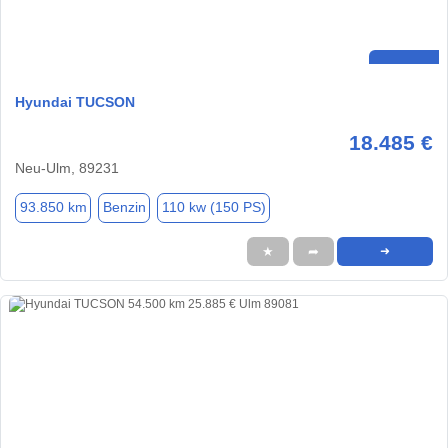
Hyundai TUCSON
18.485 €
Neu-Ulm, 89231
93.850 km
Benzin
110 kw (150 PS)
★
➦
➜