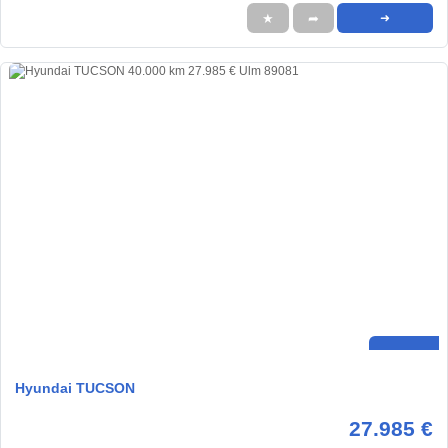
★
➦
➜
Hyundai TUCSON
27.985 €