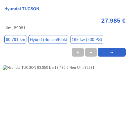
Hyundai TUCSON
27.985 €
Ulm, 89081
60.791 km
Hybrid (Benzin/Elekt
169 kw (230 PS)
★
➦
➜