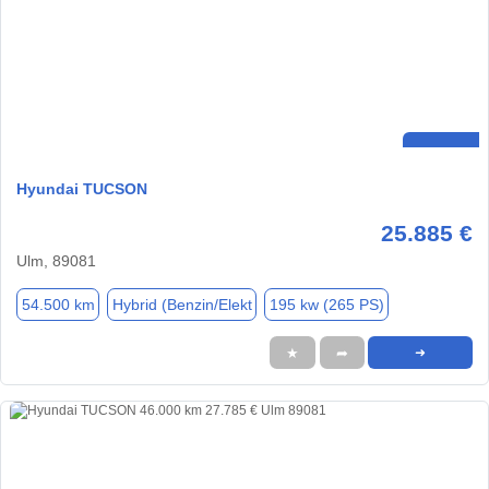
Hyundai TUCSON
25.885 €
Ulm, 89081
54.500 km
Hybrid (Benzin/Elekt
195 kw (265 PS)
★
➦
➜