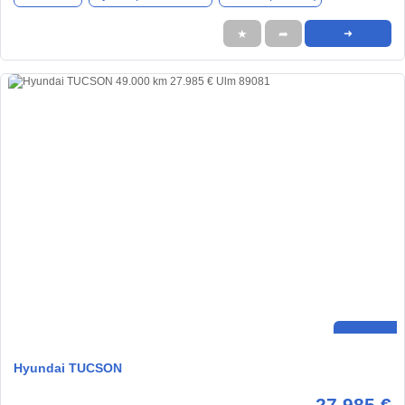
★
➦
➜
Hyundai TUCSON
27.985 €