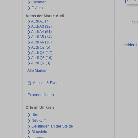
Amstet
❯ Oldtimer
❯ E-Auto
Autos der Marke Audi
❯ Audi A1 (7)
Suc
❯ Audi A3 (32)
❯ Audi A4 (61)
❯ Audi A5 (14)
❯ Audi A6 (18)
Leider k
❯ Audi Q2 (5)
❯ Audi Q3 (17)
❯ Audi Q5 (16)
❯ Audi Q7 (3)
Alle Marken
Messen & Events
Experten finden
Orte im Umkreis
❯ Ulm
❯ Neu-Ulm
❯ Geislingen an der Steige
❯ Blaustein
❯ Langenau