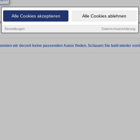
ten
Finden Sie in Amstetten Ihren gebrauc
Alle Cookies akzeptieren
Alle Cookies ablehnen
hen Sie in Amstetten einen Audi Q8 e-tron Gebrauchtwagen? Entdecken Sie gebra
Preisklassen von privat und vom
Einstellungen
Datenschutzerklärung
onnten wir derzeit keine passenden Autos finden. Schauen Sie bald wieder vorb