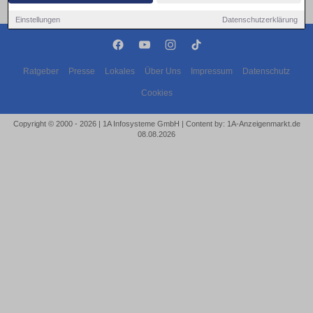
Einstellungen
Datenschutzerklärung
Ratgeber
Presse
Lokales
Über Uns
Impressum
Datenschutz
Cookies
Copyright © 2000 - 2026 | 1A Infosysteme GmbH | Content by: 1A-Anzeigenmarkt.de
08.08.2026