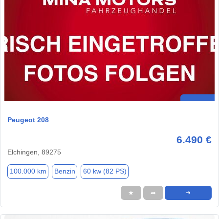
Peugeot 208
6.490 €
Elchingen, 89275
100.000 km
Benzin
60 kw (82 PS)
★
➦
➜