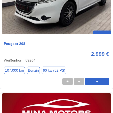
Peugeot 208
2.999 €
Weißenhorn, 89264
107.000 km
Benzin
60 kw (82 PS)
★
➦
➜