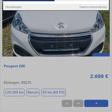
Einstellungen
Datenschutzerklärung
Peugeot 208
2.699 €
Elchingen, 89275
129.300 km
Benzin
50 kw (68 PS)
★
➦
➜