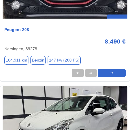
Peugeot 208
8.490 €
Nersingen, 89278
104.911 km
Benzin
147 kw (200 PS)
★
➦
➜