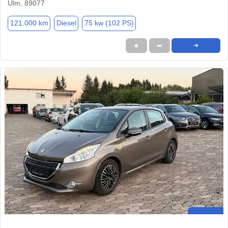
Ulm, 89077
121.000 km
Diesel
75 kw (102 PS)
★
➦
➜