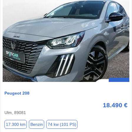
Peugeot 208
18.490 €
Ulm, 89081
17.300 km
Benzin
74 kw (101 PS)