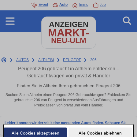
Event
Auto
Immo
Job
ANZEIGEN
MARKT-
NEU-ULM
❯
AUTOS
❯
ALTHEIM
❯
PEUGEOT
❯
206
Peugeot 206 gebraucht in Altheim entdecken –
Gebrauchtwagen von privat & Händler
Finden Sie in Altheim Ihren gebrauchten Peugeot 206
Suchen Sie in Altheim einen Peugeot 206 Gebrauchtwagen? Entdecken Sie
gebrauchte 206 von Peugeot in verschiedenen Ausführungen und
Preisklassen von privat und vom Händler.
Leider konnten wir derzeit keine passenden Autos finden. Schauen Sie
bald wieder vorbei!
Alle Cookies akzeptieren
Alle Cookies ablehnen