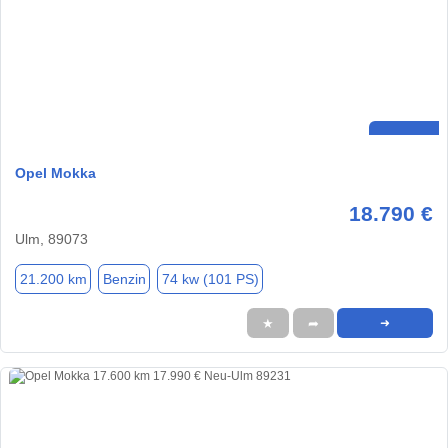
Opel Mokka
18.790 €
Ulm, 89073
21.200 km
Benzin
74 kw (101 PS)
★
➦
➜