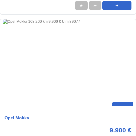
★
➦
➜
Opel Mokka
9.900 €