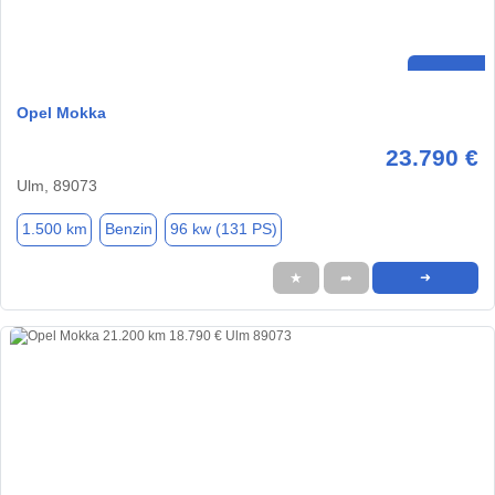
Opel Mokka
23.790 €
Ulm, 89073
1.500 km
Benzin
96 kw (131 PS)
★
➦
➜