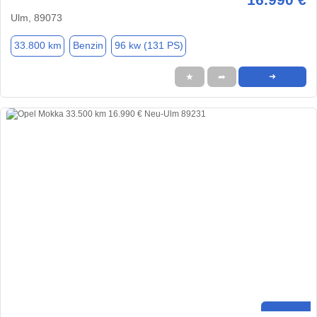
Ulm, 89073
33.800 km
Benzin
96 kw (131 PS)
★
➦
➜