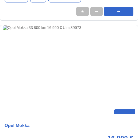
★
➦
➜
Opel Mokka
16.990 €