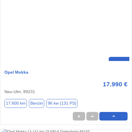
Opel Mokka
17.990 €
Neu-Ulm, 89231
17.600 km
Benzin
96 kw (131 PS)
★
➦
➜