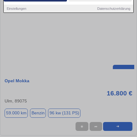
Einstellungen
Datenschutzerklärung
Opel Mokka
16.800 €
Ulm, 89075
59.000 km
Benzin
96 kw (131 PS)
★
➦
➜