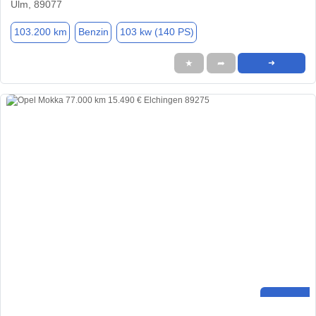
Ulm, 89077
103.200 km
Benzin
103 kw (140 PS)
★
➦
➜