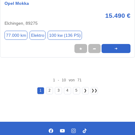
Opel Mokka
15.490 €
Elchingen, 89275
77.000 km
Elektro
100 kw (136 PS)
★
➦
➜
1 - 10 von 71
1
2
3
4
5
❯
❯❯