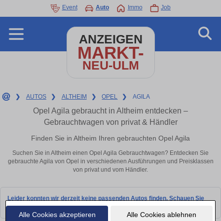
Event
Auto
Immo
Job
ANZEIGEN
MARKT-
NEU-ULM
❯
AUTOS
❯
ALTHEIM
❯
OPEL
❯
AGILA
Opel Agila gebraucht in Altheim entdecken –
Gebrauchtwagen von privat & Händler
Finden Sie in Altheim Ihren gebrauchten Opel Agila
Suchen Sie in Altheim einen Opel Agila Gebrauchtwagen? Entdecken Sie
gebrauchte Agila von Opel in verschiedenen Ausführungen und Preisklassen
von privat und vom Händler.
Leider konnten wir derzeit keine passenden Autos finden. Schauen Sie
bald wieder vorbei!
Alle Cookies akzeptieren
Alle Cookies ablehnen