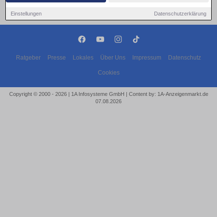
Einstellungen
Datenschutzerklärung
Ratgeber
Presse
Lokales
Über Uns
Impressum
Datenschutz
Cookies
Copyright © 2000 - 2026 | 1A Infosysteme GmbH | Content by: 1A-Anzeigenmarkt.de
07.08.2026