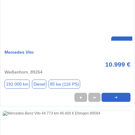
Mercedes Vito
10.999 €
Weißenhorn, 89264
192.000 km
Diesel
85 kw (116 PS)
★
➦
➜