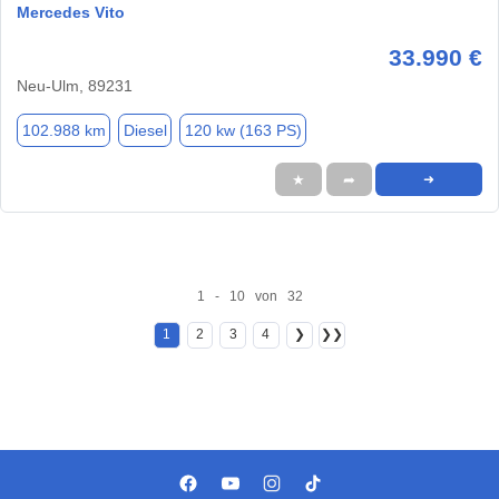
Mercedes Vito
33.990 €
Neu-Ulm, 89231
102.988 km
Diesel
120 kw (163 PS)
★
➦
➜
1 - 10 von 32
1
2
3
4
❯
❯❯