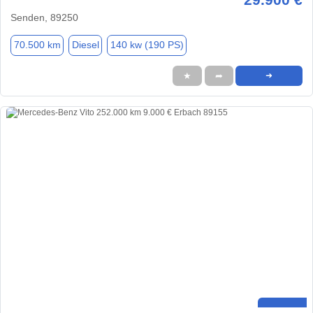
Senden, 89250
70.500 km
Diesel
140 kw (190 PS)
★
➦
➜