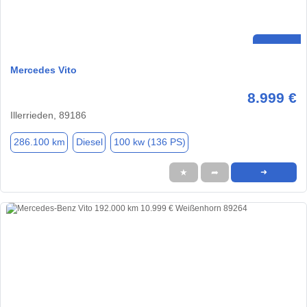
Mercedes Vito
8.999 €
Illerrieden, 89186
286.100 km
Diesel
100 kw (136 PS)
★
➦
➜