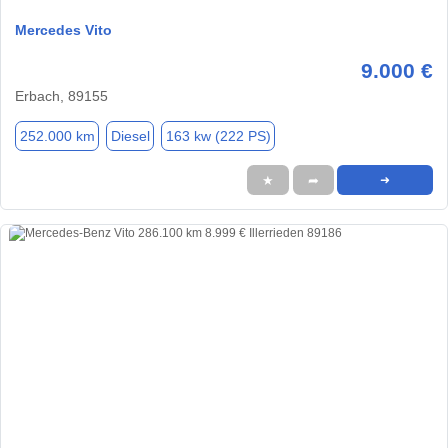
Mercedes Vito
9.000 €
Erbach, 89155
252.000 km
Diesel
163 kw (222 PS)
★
➦
➜