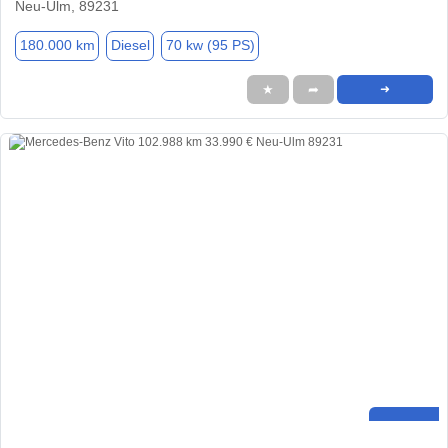
Neu-Ulm, 89231
180.000 km
Diesel
70 kw (95 PS)
★
➦
➜