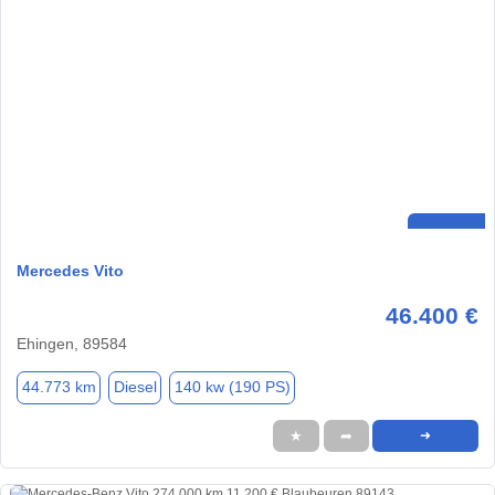
Mercedes Vito
46.400 €
Ehingen, 89584
44.773 km
Diesel
140 kw (190 PS)
★
➦
➜