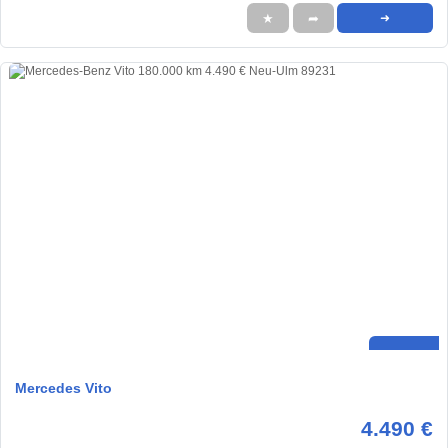
★
➦
➜
Mercedes Vito
4.490 €