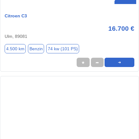
Citroen C3
16.700 €
Ulm, 89081
4.500 km
Benzin
74 kw (101 PS)
★
➦
➜