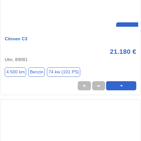
Citroen C3
21.180 €
Ulm, 89081
4.500 km
Benzin
74 kw (101 PS)
★
➦
➜