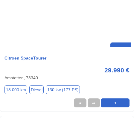
Citroen SpaceTourer
29.990 €
Amstetten, 73340
18.000 km
Diesel
130 kw (177 PS)
★
➦
➜