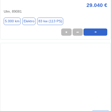
29.040 €
Ulm, 89081
5.000 km
Elektro
83 kw (113 PS)
★
➦
➜