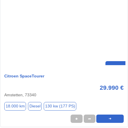
Citroen SpaceTourer
29.990 €
Amstetten, 73340
18.000 km
Diesel
130 kw (177 PS)
★
➦
➜