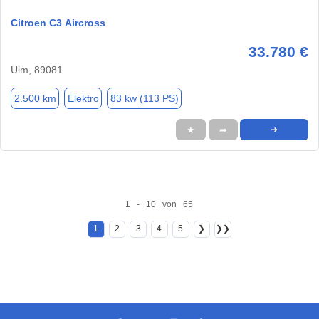
Citroen C3 Aircross
33.780 €
Ulm, 89081
2.500 km
Elektro
83 kw (113 PS)
★
➦
➜
1 - 10 von 65
1
2
3
4
5
❯
❯❯