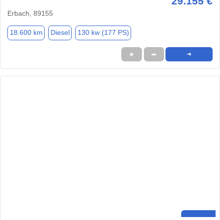
29.155 €
Erbach, 89155
18.600 km
Diesel
130 kw (177 PS)
★
➦
➜