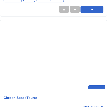
★
➦
➜
Citroen SpaceTourer