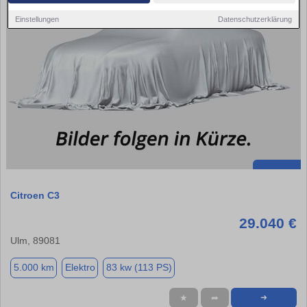
Einstellungen
Datenschutzerklärung
Citroen C3
29.040 €
Ulm, 89081
5.000 km
Elektro
83 kw (113 PS)
★
➦
➜