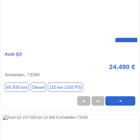
Audi Q3
24.490 €
Amstetten, 73340
66.930 km
Diesel
110 kw (150 PS)
★
➦
➜