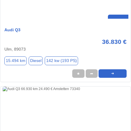
Audi Q3
36.830 €
Ulm, 89073
15.494 km
Diesel
142 kw (193 PS)
★
➦
➜