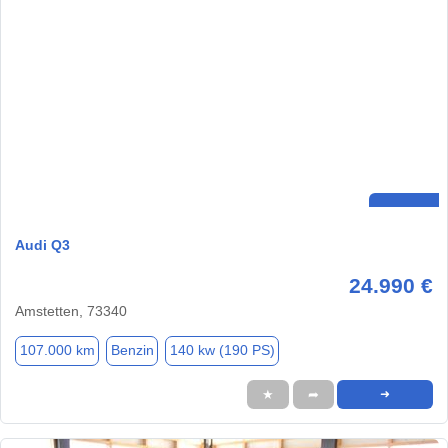
Audi Q3
24.990 €
Amstetten, 73340
107.000 km
Benzin
140 kw (190 PS)
★
➦
➜