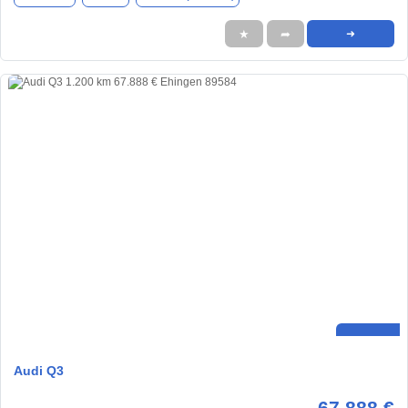
★
➦
➜
Audi Q3
67.888 €