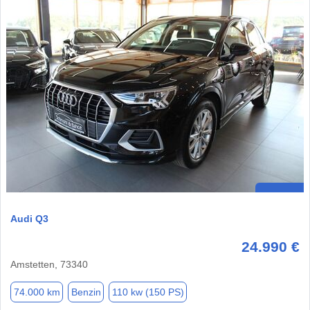
Audi Q3
24.990 €
Amstetten, 73340
74.000 km
Benzin
110 kw (150 PS)