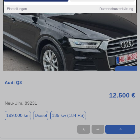
Einstellungen
Datenschutzerklärung
Audi Q3
12.500 €
Neu-Ulm, 89231
199.000 km
Diesel
135 kw (184 PS)
★
➦
➜