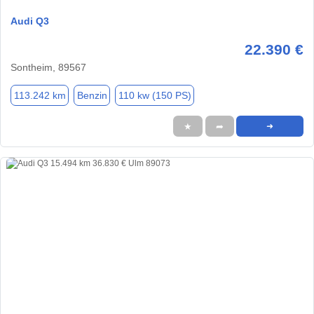
Audi Q3
22.390 €
Sontheim, 89567
113.242 km
Benzin
110 kw (150 PS)
★
➦
➜