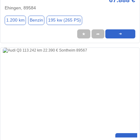
Ehingen, 89584
1.200 km
Benzin
195 kw (265 PS)
★
➦
➜