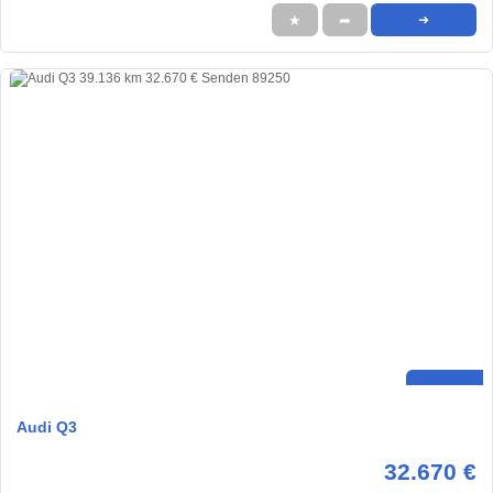
★
➦
➜
Audi Q3
32.670 €