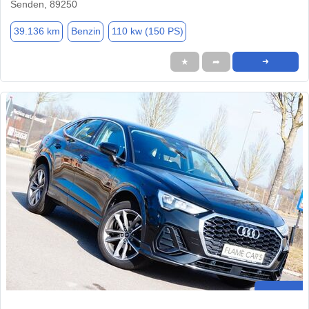
Senden, 89250
39.136 km
Benzin
110 kw (150 PS)
★
➦
➜