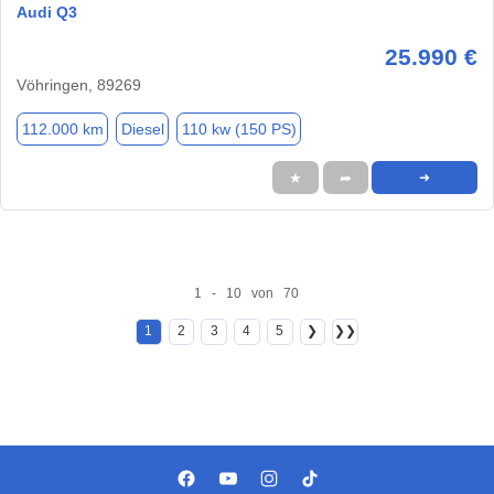
Audi Q3
25.990 €
Vöhringen, 89269
112.000 km
Diesel
110 kw (150 PS)
★
➦
➜
1 - 10 von 70
1
2
3
4
5
❯
❯❯