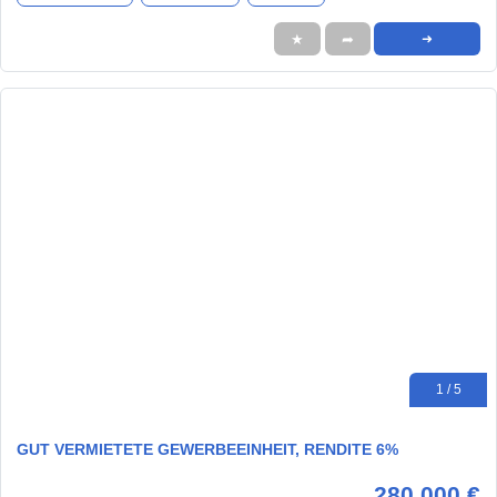
★
➦
➜
1 / 5
GUT VERMIETETE GEWERBEEINHEIT, RENDITE 6%
280.000 €