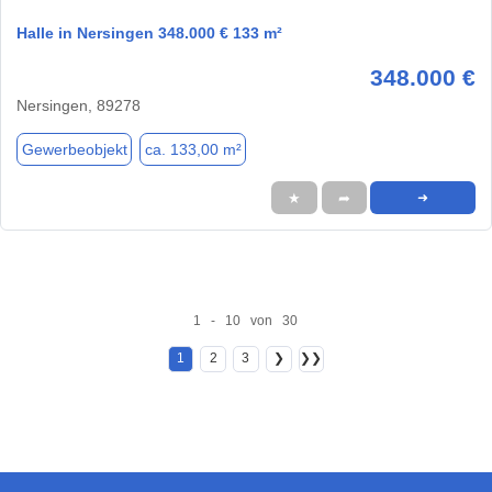
Halle in Nersingen 348.000 € 133 m²
348.000 €
Nersingen, 89278
Gewerbeobjekt
ca. 133,00 m²
★
➦
➜
1 - 10 von 30
1
2
3
❯
❯❯