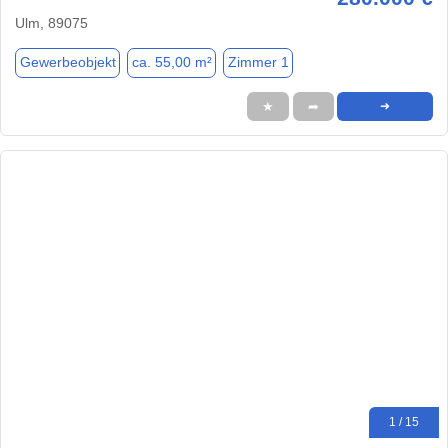
Ulm, 89075
Gewerbeobjekt
ca. 55,00 m²
Zimmer 1
★
➦
➜
1 / 15