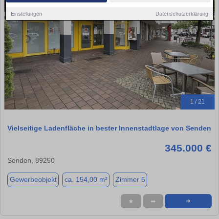
Einstellungen
Datenschutzerklärung
1 / 21
Vielseitige Ladenfläche in bester Innenstadtlage von Senden
345.000 €
Senden, 89250
Gewerbeobjekt
ca. 154,00 m²
Zimmer 5
★
➦
➜