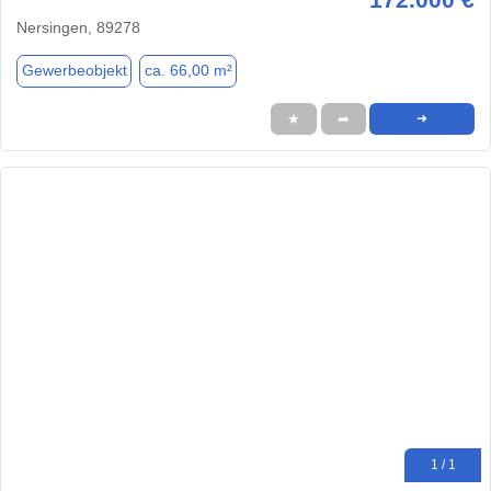
Nersingen, 89278
Gewerbeobjekt
ca. 66,00 m²
★
➦
➜
1 / 1