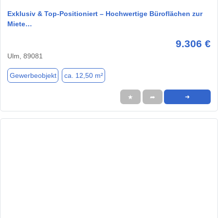
Exklusiv & Top‑Positioniert – Hochwertige Büroflächen zur
Miete…
9.306 €
Ulm, 89081
Gewerbeobjekt
ca. 12,50 m²
★
➦
➜