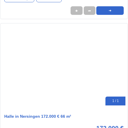
★
➦
➜
1 / 1
Halle in Nersingen 172.000 € 66 m²
172.000 €