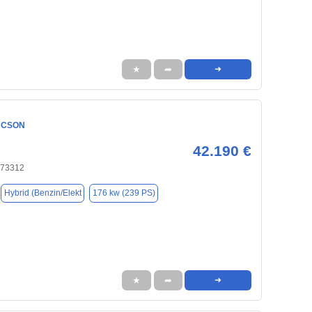
★
➦
➜
UCSON
42.190 €
 73312
Hybrid (Benzin/Elekt
176 kw (239 PS)
★
➦
➜