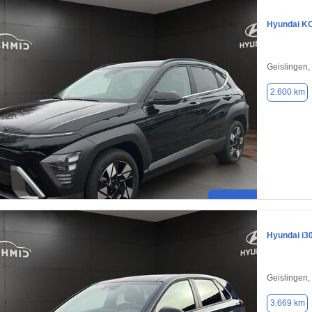
Hyundai K
Geislingen,
2.600 km
Hyundai i3
Geislingen,
3.669 km