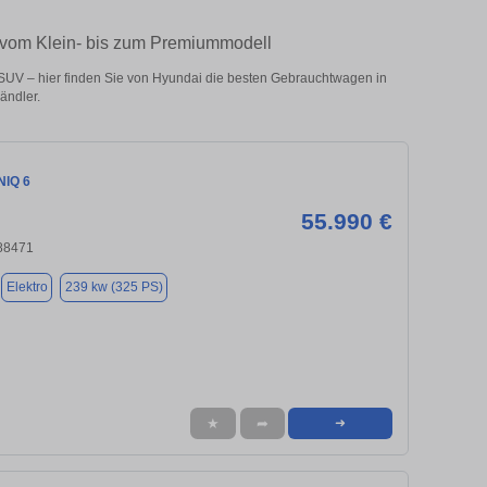
– vom Klein- bis zum Premiummodell
SUV – hier finden Sie von Hyundai die besten Gebrauchtwagen in
ändler.
NIQ 6
55.990 €
88471
Elektro
239 kw (325 PS)
★
➦
➜