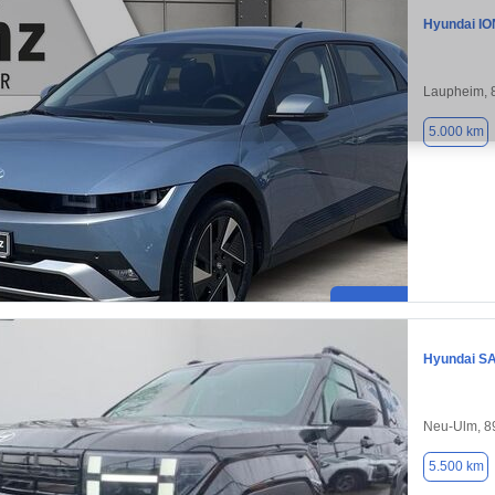
Hyundai IO
Laupheim, 
5.000 km
Hyundai S
Neu-Ulm, 8
5.500 km