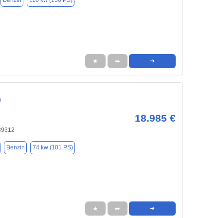
Benzin
110 kw (150 PS)
★
➦
➜
0
18.985 €
89312
Benzin
74 kw (101 PS)
★
➦
➜