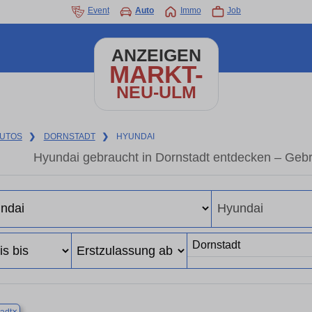
Event
Auto
Immo
Job
ANZEIGEN
MARKT-
NEU-ULM
UTOS
❯
DORNSTADT
❯
HYUNDAI
Hyundai gebraucht in Dornstadt entdecken – Geb
×