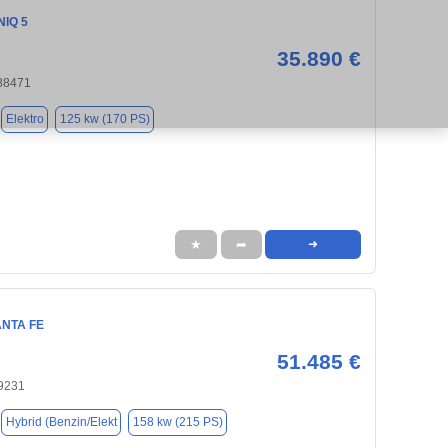
NIQ 5
35.890 €
88471
Elektro
125 kw (170 PS)
★
➦
➜
ANTA FE
51.485 €
9231
Hybrid (Benzin/Elekt
158 kw (215 PS)