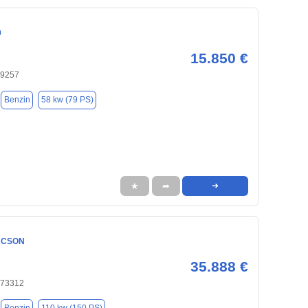
0
15.850 €
 89257
Benzin
58 kw (79 PS)
★
➦
➜
UCSON
35.888 €
 73312