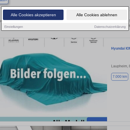
adt
Finden Sie in Dornstadt Ihren gebrauchten Hyundai 
Alle Cookies akzeptieren
Alle Cookies ablehnen
en Sie in Dornstadt gebrauchte Hyundai Fahrzeuge. Von Kleinwagen bis hin zum 
Dornstadt von privat und vom H
Einstellungen
Datenschutzerklärung
Hyundai IO
Laupheim, 
7.000 km