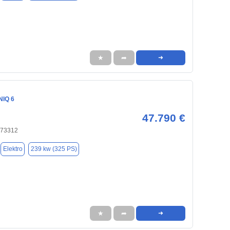
★
➦
➜
NIQ 6
47.790 €
 73312
Elektro
239 kw (325 PS)
★
➦
➜