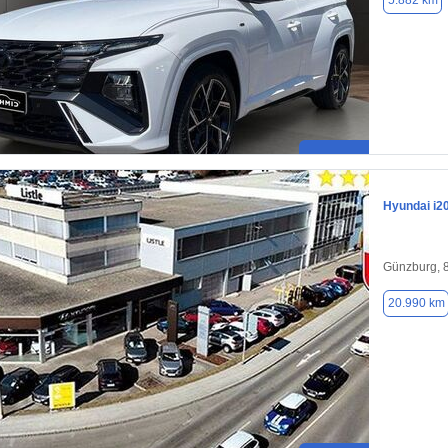
5.882 km
Hyundai i2
Günzburg, 
20.990 km