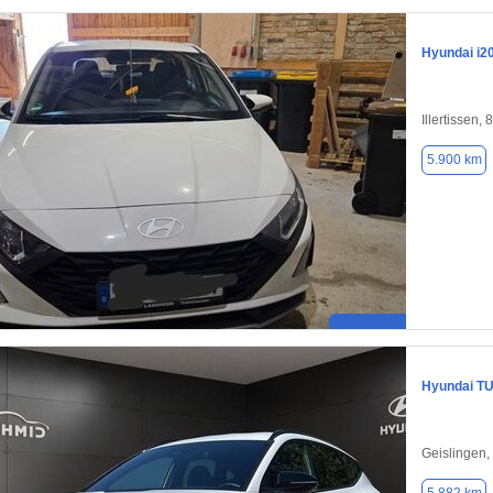
Hyundai i2
Illertissen,
5.900 km
Hyundai T
Geislingen,