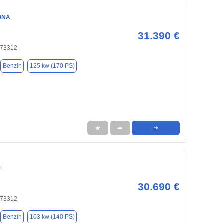
ONA
31.390 €
 73312
Benzin
125 kw (170 PS)
★
➦
➜
0
30.690 €
 73312
Benzin
103 kw (140 PS)