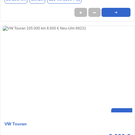
★
➦
➜
VW Touran