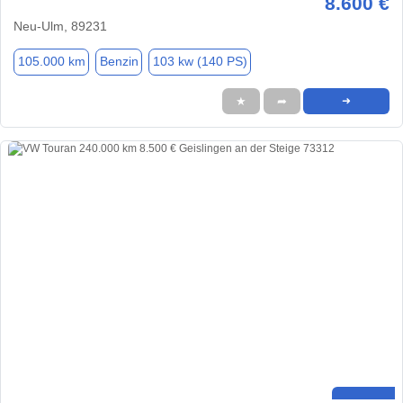
8.600 €
Neu-Ulm, 89231
105.000 km
Benzin
103 kw (140 PS)
★
➦
➜