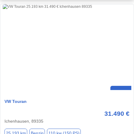
VW Touran
31.490 €
Ichenhausen, 89335
25.193 km
Benzin
110 kw (150 PS)