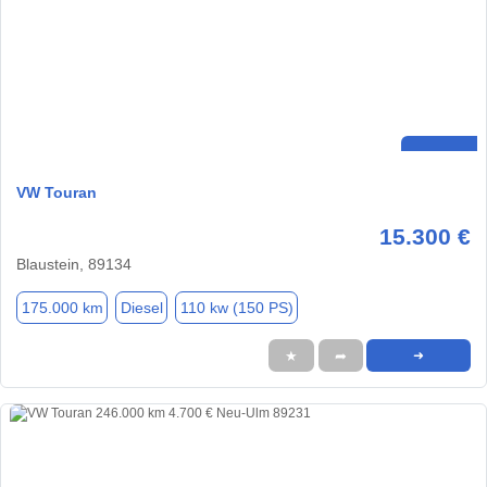
VW Touran
15.300 €
Blaustein, 89134
175.000 km
Diesel
110 kw (150 PS)
★
➦
➜