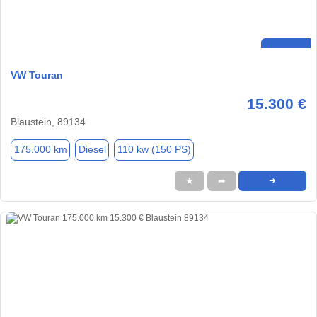
VW Touran
15.300 €
Blaustein, 89134
175.000 km
Diesel
110 kw (150 PS)
★
➦
➜