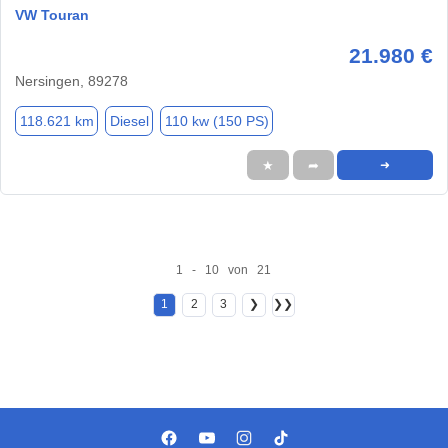
VW Touran
21.980 €
Nersingen, 89278
118.621 km
Diesel
110 kw (150 PS)
★
➦
➜
1 - 10 von 21
1
2
3
❯
❯❯