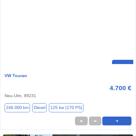
VW Touran
4.700 €
Neu-Ulm, 89231
246.000 km
Diesel
125 kw (170 PS)
★
➦
➜