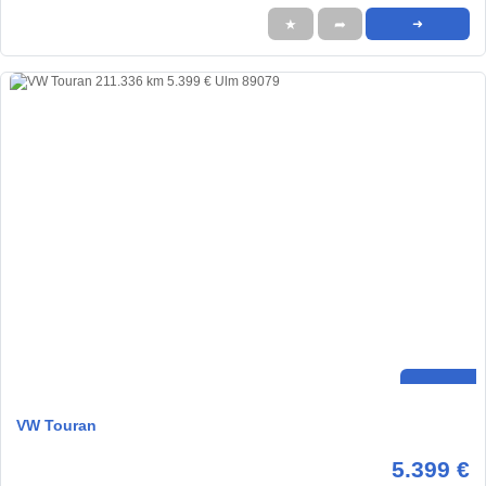
★
➦
➜
VW Touran
5.399 €